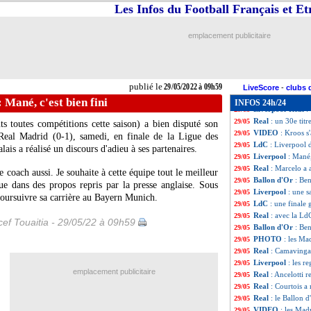
Real
: Courtois b
29/05
Les Infos du Football Français et E
Liverpool
: Klop
29/05
Real
: Courtois, 
29/05
emplacement publicitaire
Real
: pour Neyma
29/05
Lens
: Clauss, l'A
29/05
PSG
: une dizain
29/05
OM
: la piste Fo
29/05
publié le
29/05/2022 à 09h59
PSG
: Benzema "
29/05
LiveScore
-
clubs 
PSG
: Zidane, un
29/05
 Mané, c'est bien fini
INFOS 24h/24
Liverpool-Real
:
29/05
Real
: un 30e tit
29/05
 toutes compétitions cette saison) a bien disputé son
VIDEO
: Kroos s
29/05
Real Madrid (0-1), samedi, en finale de la Ligue des
LdC
: Liverpool
29/05
lais a réalisé un discours d'adieu à ses partenaires.
Liverpool
: Mané,
29/05
Real
: Marcelo a 
29/05
le coach aussi. Je souhaite à cette équipe tout le meilleur
Ballon d'Or
: Be
29/05
e dans des propos repris par la presse anglaise. Sous
Liverpool
: une s
29/05
poursuivre sa carrière au Bayern Munich.
LdC
: une finale 
29/05
Real
: avec la Ld
29/05
ef Touaitia - 29/05/22 à 09h59
Ballon d'Or
: Be
29/05
PHOTO
: les Mad
29/05
Real
: Camavinga 
29/05
Liverpool
: les r
29/05
emplacement publicitaire
Real
: Ancelotti
29/05
Real
: Courtois a
29/05
Real
: le Ballon 
29/05
VIDEO
: les Mad
29/05