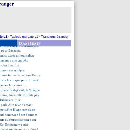
lessé depuis plusieurs mois
tranger
p donne rendez-vous
Nasri a vu un Avenger
r, Vinicius est le meilleur
tletico va faire une offre
e de départs, Henrique au boulot
fana au point mort
content" pour Mbappé
de L1
-
Tableau mercato L1
-
Transferts étranger
 problème avec le projet ?
TRANSFERTS
 Twitter épingle l'organisation
re pour Benzema
'agace après un journaliste
 demande une enquête
 c'est bien fini
annoncé son départ
nzema intouchable pour Henry
aison historique pour Konaté
gâchée hors terrain...
C, Pérez a déjà oublié Mbappé
nzema, Ancelotti ne doute pas
rilènes en folie !
parle d'un rêve d'enfant
egrets d'un Klopp très classe
 rend hommage à ses hommes
 mis du respect sur son nom
d'Or, Benzema y pense
rilènes soulèvent le trophée !