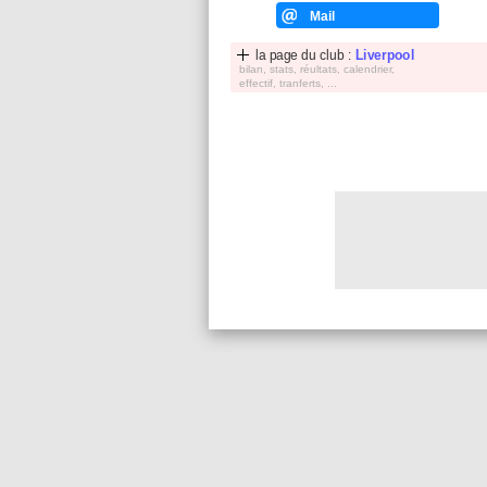
Mail
la page du club :
Liverpool
bilan, stats, réultats, calendrier,
effectif, tranferts, ...