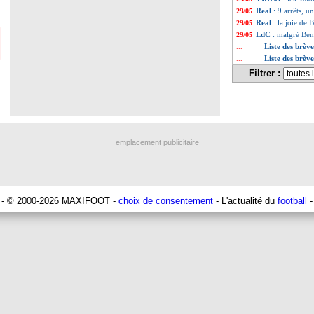
Real
: 9 arrêts, u
29/05
Real
: la joie de
29/05
LdC
: malgré Be
29/05
Liste des brèv
...
Liste des brèv
...
Filtrer :
emplacement publicitaire
- © 2000-2026 MAXIFOOT -
choix de consentement
- L'actualité du
football
-