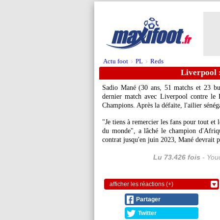
Actu foot
PL
Reds
>
>
Liverpool :
Sadio Mané (30 ans, 51 matchs et 23 buts
dernier match avec Liverpool contre le 
Champions. Après la défaite, l'ailier sénéga
"Je tiens à remercier les fans pour tout et 
du monde", a lâché le champion d'Afriqu
contrat jusqu'en juin 2023, Mané devrait 
Lu 73.426 fois
- Youc
afficher les réactions (+)
Partager
Twitter