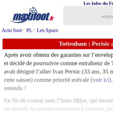
Les Infos du F
emplac
...
brèves d'AUJOURD'HUI (10 août 202
>
>
Actu foot
PL
Les Spurs
...
Liste des brèves du lun. 30 mai 2022
Tottenham : Perisic a
29/05
PSG
: Messi, Neymar charge l'équipe
Après avoir obtenu des garanties sur l’envelo
29/05
Liverpool
: le message classe de Cour
et décidé de poursuivre comme entraîneur de
avait désigné l’ailier Ivan Perisic (33 ans, 35 
29/05
D1 (f)
: l'OL remporte le titre
cette saison) comme priorité estivale (
voir ici
)
entendu !
29/05
Auxerre
: l'impressionnant record de 
En fin de contrat avec l’Inter Milan, qui tentai
29/05
Belgique
: De Bruyne cash sur la LdN 
est attendu la semaine prochaine à Londres pou