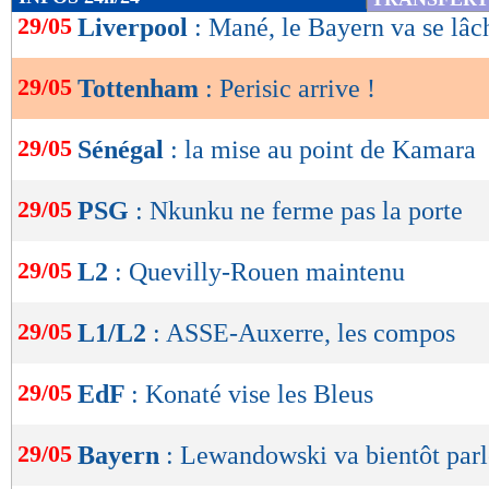
de
29/05
Liverpool
: Mané, le Bayern va se lâc
lecture
29/05
Tottenham
: Perisic arrive !
OK
29/05
Sénégal
: la mise au point de Kamara
29/05
PSG
: Nkunku ne ferme pas la porte
29/05
L2
: Quevilly-Rouen maintenu
29/05
L1/L2
: ASSE-Auxerre, les compos
29/05
EdF
: Konaté vise les Bleus
29/05
Bayern
: Lewandowski va bientôt parl