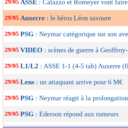
29/05
ASSE
: Caïazzo et Romeyer vont fair
de
lecture
29/05
Auxerre
: le héros Léon savoure
OK
29/05
PSG
: Neymar catégorique sur son ave
29/05
VIDEO
: scènes de guerre à Geoffroy-
29/05
L1/L2
: ASSE 1-1 (4-5 tab) Auxerre (f
29/05
Lens
: un attaquant arrive pour 6 M€
29/05
PSG
: Neymar réagit à la prolongati
29/05
PSG
: Ederson répond aux rumeurs