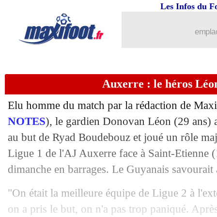
Les Infos du F
emplac
Auxerre : le héros Léo
Elu homme du match par la rédaction de Maxi
NOTES
), le gardien Donovan Léon (29 ans) 
au but de Ryad Boudebouz et joué un rôle maj
Ligue 1 de l'AJ Auxerre face à Saint-Etienne (
dimanche en barrages. Le Guyanais savourait au
"On était la meilleure équipe de Ligue 2 à l'
on a pris le but, on n'a pas trop paniqué. Aprè