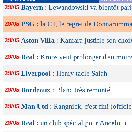
de
29/05
Bayern
: Lewandowski va bientôt parl
lecture
29/05
PSG
: la C1, le regret de Donnarumm
OK
29/05
Aston Villa
: Kamara justifie son choi
29/05
Real
: Kroos veut prolonger d'au moin
29/05
Liverpool
: Henry tacle Salah
29/05
Bordeaux
: Blanc très remonté
29/05
Man Utd
: Rangnick, c'est fini (officie
29/05
Real
: un club spécial pour Ancelotti