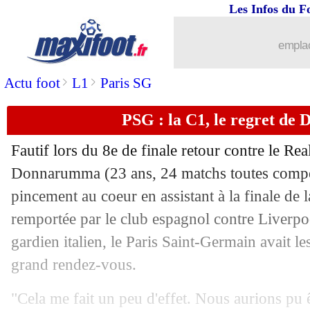
Les Infos du F
29/05
Belgique
: De Bruyne cash sur la LdN 
emplac
29/05
ASSE
: Caïazzo et Romeyer vont fair
>
>
Actu foot
L1
Paris SG
29/05
Auxerre
: le héros Léon savoure
PSG : la C1, le regret d
29/05
PSG
: Neymar catégorique sur son ave
Fautif lors du 8e de finale retour contre le Re
29/05
VIDEO
: scènes de guerre à Geoffroy-
Donnarumma (23 ans, 24 matchs toutes compéti
pincement au coeur en assistant à la finale de
29/05
L1/L2
: ASSE 1-1 (4-5 tab) Auxerre (f
remportée par le club espagnol contre Liverpo
gardien italien, le Paris Saint-Germain avait l
29/05
Lens
: un attaquant arrive pour 6 M€
grand rendez-vous.
29/05
PSG
: Neymar réagit à la prolongati
"Cela me fait un peu d'effet. Nous aurions pu 