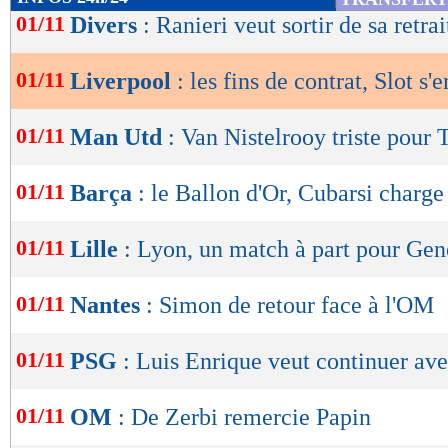
de
01/11
Divers
: Ranieri veut sortir de sa retrai
lecture
01/11
Liverpool
: les fins de contrat, Slot s
OK
01/11
Man Utd
: Van Nistelrooy triste pour
01/11
Barça
: le Ballon d'Or, Cubarsi charge
01/11
Lille
: Lyon, un match à part pour Gen
01/11
Nantes
: Simon de retour face à l'OM
01/11
PSG
: Luis Enrique veut continuer a
01/11
OM
: De Zerbi remercie Papin