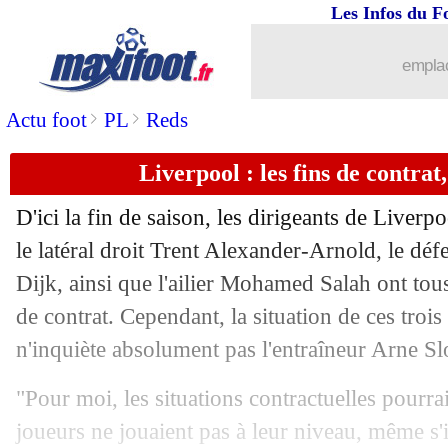
Les Infos du F
01/11
Man Utd
: budget limité pour Amorim
emplac
01/11
L1
: Monaco 0-1 Angers (fini)
>
>
Actu foot
PL
Reds
01/11
Chelsea
: Fofana revient sur l'approch
Liverpool : les fins de contrat
01/11
PSG
: Skriniar, l'Arabie saoudite en op
D'ici la fin de saison, les dirigeants de Liverpo
01/11
L1
: Lille-Lyon, les compos
le latéral droit Trent Alexander-Arnold, le déf
Dijk, ainsi que l'ailier Mohamed Salah ont tou
01/11
Barça
: Yamal a refusé de toucher le 
de contrat. Cependant, la situation de ces trois 
n'inquiète absolument pas l'entraîneur Arne Sl
01/11
OM
: De Zerbi sent le respect de ses j
"Pour moi, les situations contractuelles pourra
01/11
Leverkusen
: City a approché Alonso, 
joueurs ne jouaient pas à leur niveau, même s'i