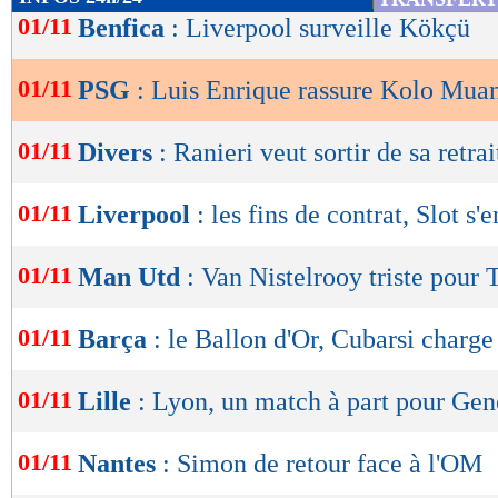
de
01/11
Benfica
: Liverpool surveille Kökçü
lecture
01/11
PSG
: Luis Enrique rassure Kolo Mua
OK
01/11
Divers
: Ranieri veut sortir de sa retrai
01/11
Liverpool
: les fins de contrat, Slot s
01/11
Man Utd
: Van Nistelrooy triste pour
01/11
Barça
: le Ballon d'Or, Cubarsi charge
01/11
Lille
: Lyon, un match à part pour Gen
01/11
Nantes
: Simon de retour face à l'OM