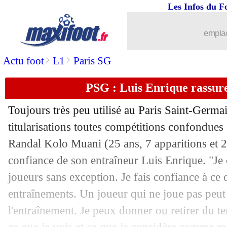
Les Infos du F
01/11
L2
: les résultats de la soirée
emplac
01/11
Barça
: Araujo, ça bouge pour son ave
>
>
Actu foot
L1
Paris SG
01/11
Man Utd
: budget limité pour Amorim
PSG : Luis Enrique rassu
01/11
L1
: Monaco 0-1 Angers (fini)
Toujours très peu utilisé au Paris Saint-Germa
01/11
Chelsea
: Fofana revient sur l'approch
titularisations toutes compétitions confondues c
Randal Kolo
Muani
(25 ans, 7 apparitions et 
01/11
PSG
: Skriniar, l'Arabie saoudite en op
confiance de son entraîneur Luis Enrique. "Je
joueurs sans exception. Je fais confiance à ce 
01/11
L1
: Lille-Lyon, les compos
entraînements. Un joueur qui ne joue pas peut 
l'entraînement. Je peux donner ou retirer du t
01/11
Barça
: Yamal a refusé de toucher le 