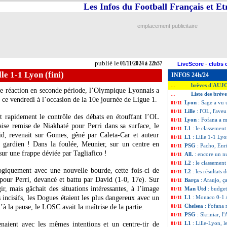
Les Infos du Football Français et E
emplacement publicitaire
publié le
01/11/2024 à 22h57
LiveScore
-
clubs 
lle 1-1 Lyon (fini)
INFOS 24h/24
brèves d'AUJ
...
e réaction en seconde période, l’Olympique Lyonnais a
Liste des brèv
...
) ce vendredi à l’occasion de la 10e journée de Ligue 1.
Lyon
: Sage a vu
01/11
Lille
: l'OL, l'ave
01/11
t rapidement le contrôle des débats en étouffant l’OL
Lyon
: Fofana a 
01/11
se remise de Niakhaté pour Perri dans sa surface, le
L1
: le classement
01/11
id, revenait sur Gomes, gêné par Caleta-Car et auteur
L1
: Lille 1-1 Lyo
01/11
 gardien ! Dans la foulée, Meunier, sur un centre en
PSG
: Pacho, Enr
01/11
sur une frappe déviée par Tagliafico !
All.
: encore un nu
01/11
L2
: le classement
01/11
ogiquement avec une nouvelle bourde, cette fois-ci de
L2
: les résultats 
01/11
 pour Perri, devancé et battu par David (1-0, 17e). Sur
Barça
: Araujo, 
01/11
r, mais gâchait des situations intéressantes, à l’image
Man Utd
: budge
01/11
 incisifs, les Dogues étaient les plus dangereux avec un
L1
: Monaco 0-1 A
01/11
Chelsea
: Fofana 
à la pause, le LOSC avait la maîtrise de la partie.
01/11
PSG
: Skriniar, l
01/11
L1
: Lille-Lyon, 
venaient avec les mêmes intentions et un centre-tir de
01/11