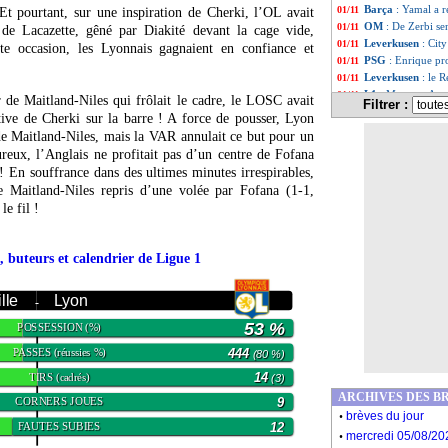
Barça
: Yamal a r
01/11
 Et pourtant, sur une inspiration de Cherki, l’OL avait
OM
: De Zerbi sen
01/11
e de Lacazette, gêné par Diakité devant la cage vide,
Leverkusen
: Cit
01/11
tte occasion, les Lyonnais gagnaient en confiance et
PSG
: Enrique pr
01/11
Leverkusen
: le 
01/11
L1
: Monaco-Ange
01/11
r de Maitland-Niles qui frôlait le cadre, le LOSC avait
Filtrer :
PSG
: Luis Enriq
01/11
tive de Cherki sur la barre ! A force de pousser, Lyon
Arsenal
: Van Dij
01/11
 de Maitland-Niles, mais la VAR annulait ce but pour un
Lyon
: Valbuena e
01/11
eux, l’Anglais ne profitait pas d’un centre de Fofana
Benfica
: Liverpo
01/11
 ! En souffrance dans des ultimes minutes irrespirables,
PSG
: Luis Enriq
01/11
de Maitland-Niles repris d’une volée par Fofana (1-1,
Divers
: Ranieri ve
01/11
le fil !
Liverpool
: les f
01/11
Man Utd
: Van Ni
01/11
Barça
: le Ballon
01/11
, buteurs et calendrier de Ligue 1
Lille
: Lyon, un m
01/11
Nantes
: Simon de
01/11
ille
Lyon
PSG
: Luis Enriq
01/11
-
OM
: De Zerbi re
01/11
53 %
POSSESSION
(%)
Palace
: les part
01/11
PSG
: le message
01/11
PASSES
444
(réussies %)
(80 %)
Barça
: Xavi a d
01/11
TIRS
14
(cadrés)
(3)
Man Utd
: Amorim
01/11
ARCHIVES DES B
Real
: le PSG à l'
CORNERS JOUES
9
01/11
.
brèves du jour
Liverpool
: Marm
01/11
FAUTES SUBIES
12
.
PHOTO
: Donna
01/11
mercredi 05/08/20