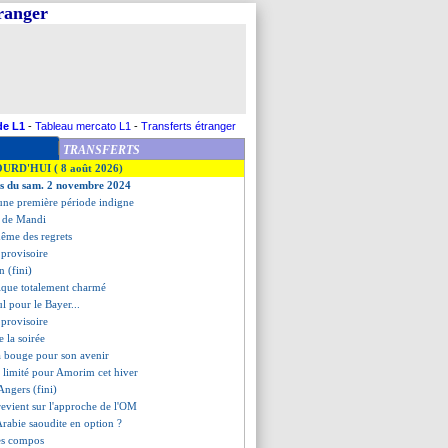
tranger
de L1
-
Tableau mercato L1
-
Transferts étranger
TRANSFERTS
OURD'HUI ( 8 août 2026)
es du sam. 2 novembre 2024
 une première période indigne
u de Mandi
même des regrets
 provisoire
n (fini)
ique totalement charmé
l pour le Bayer...
 provisoire
de la soirée
ça bouge pour son avenir
t limité pour Amorim cet hiver
ngers (fini)
revient sur l'approche de l'OM
'Arabie saoudite en option ?
les compos