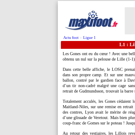
Actu foot
Ligue 1
>
L1 : Li
Les Gones ont eu du cœur ! Avec une bell
obtenu un nul sur la pelouse de Lille (1-1
Dans cette belle affiche, le LOSC prenai
dans son propre camp. Et sur une mauvai
ballon, contré par le gardien face à Dav
d’un tir non-cadré malgré une cage sans
retrait de Gudmundsson, trouvait la barre 
Totalement acculés, les Gones cédaient l
Maitland-Niles, sur une remise en retrait
des contres, Lyon avait le mérite de réagi
d’une glissade de Veretout. Mais bien plus
coup-franc de Gomes sur le poteau ! Jusqu’
Au retour des vestiaires, les Lillois re