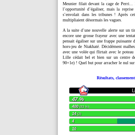
Meunier filait devant la cage de Perri...
l’opportunité d’égaliser, mais la repris
s’envolait dans les tribunes ! Après ce
multipliaient désormais les vagues.
A la suite d’une nouvelle alerte sur un ti
encore une grosse frayeur avec une tenta
pensait égaliser sur une frappe puissante
hors-jeu de Niakhaté. Décidément malheur
avec une volée qui flirtait avec le poteau
Lille cédait bel et bien sur un centre 
90+1e) ! Quel but pour arracher le nul sur 
Résultats, classement
L
47 %
400
(83 %)
14
(2)
4
10