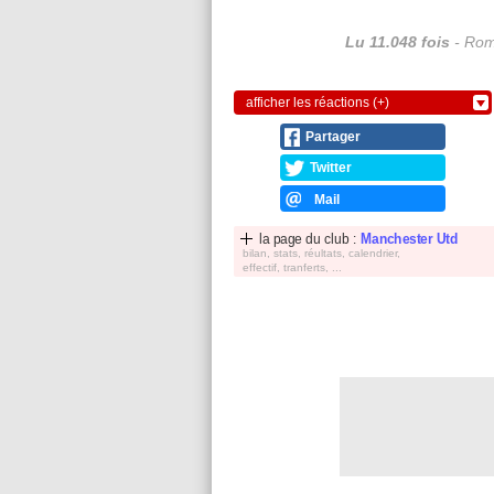
Lu 11.048 fois
- Rom
afficher les réactions (+)
Partager
Twitter
Mail
la page du club :
Manchester Utd
bilan, stats, réultats, calendrier,
effectif, tranferts, ...