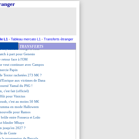
rs, les compos
tranger
ue encense Hakimi
k impressionné par Saliba
t sa relation avec Genesio
ol surveille Kökçü
ue rassure Kolo Muani
ut sortir de sa retraite
ins de contrat, Slot s'en moque
de L1
-
Tableau mercato L1
-
Transferts étranger
stelrooy triste pour Ten Hag
TRANSFERTS
 d'Or, Cubarsi charge le Real
atch à part pour Genesio
 retour face à l'OM
ue veut continuer avec Campos
mercie Papin
s de Textor rachetées 273 M€ ?
 d'Enrique aux victimes de Dana
étourné Yamal du PSG !
, c'est fait (officiel)
affût pour Vinicius
oush, c'est au moins 50 M€
rumma en mode Halloween
 nouvelle pour Ramos
n brûle entre Fonseca et Leão
ut blinder Mbaye
m jusqu'en 2027 ?
acle de Conte
e la progression de Barcola