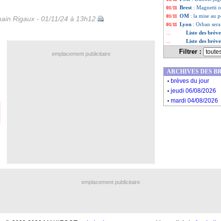
Brest
: Magnetti o
01/11
OM
: la mise au 
01/11
ain Rigaux - 01/11/24 à 13h12
Lyon
: Orban sera
01/11
Liste des brèv
...
Liste des brèv
...
Filtrer :
emplacement publicitaire
ARCHIVES DES B
.
brèves du jour
.
jeudi 06/08/2026
.
mardi 04/08/2026
emplacement publicitaire