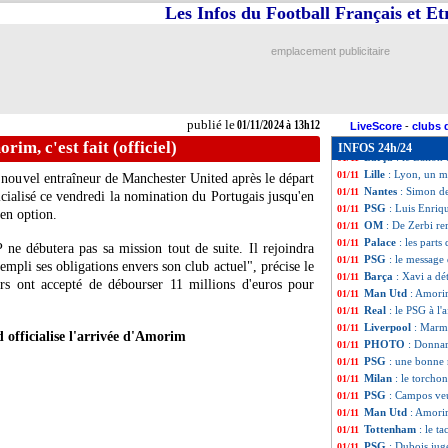
L1
: Monaco-Ange
01/11
Les Infos du Football Français et E
PSG
: Luis Enriq
01/11
Arsenal
: Van Dij
01/11
emplacement publicitaire
Lyon
: Valbuena e
01/11
Benfica
: Liverpo
01/11
PSG
: Luis Enriq
01/11
Divers
: Ranieri ve
01/11
publié le
01/11/2024 à 13h12
Liverpool
: les f
01/11
LiveScore
-
clubs 
Man Utd
: Van Ni
01/11
im, c'est fait (officiel)
INFOS 24h/24
Barça
: le Ballon
01/11
Lille
: Lyon, un m
01/11
nouvel entraîneur de Manchester United après le départ
Nantes
: Simon de
01/11
ialisé ce vendredi la nomination du Portugais jusqu'en
PSG
: Luis Enriq
01/11
en option.
OM
: De Zerbi re
01/11
Palace
: les part
01/11
e débutera pas sa mission tout de suite. Il rejoindra
PSG
: le message
01/11
mpli ses obligations envers son club actuel", précise le
Barça
: Xavi a d
01/11
s ont accepté de débourser 11 millions d'euros pour
Man Utd
: Amorim
01/11
Real
: le PSG à l'
01/11
Liverpool
: Marm
01/11
officialise l'arrivée d'Amorim
PHOTO
: Donna
01/11
PSG
: une bonne
01/11
Milan
: le torcho
01/11
PSG
: Campos ve
01/11
Man Utd
: Amori
01/11
Tottenham
: le t
01/11
PSG
: Dubois jug
01/11