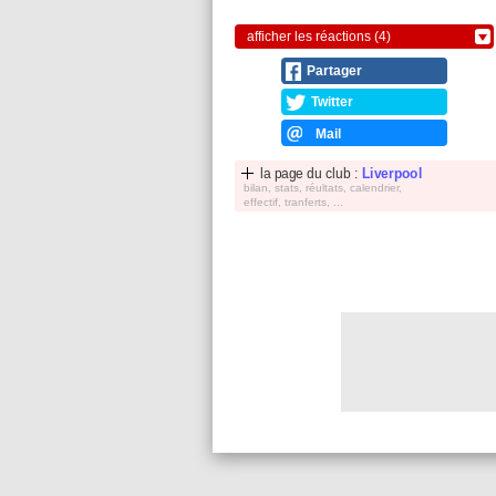
afficher les réactions (4)
Partager
Twitter
Mail
la page du club :
Liverpool
bilan, stats, réultats, calendrier,
effectif, tranferts, ...