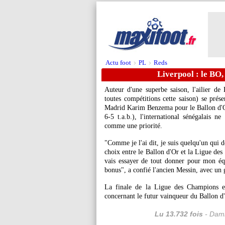
Actu foot
PL
Reds
>
>
Liverpool : le BO,
Auteur d'une superbe saison, l'ailier d
toutes compétitions cette saison) se pré
Madrid Karim Benzema pour le Ballon d'O
6-5 t.a.b.), l'international sénégalais ne
comme une priorité.
"Comme je l'ai dit, je suis quelqu'un qui d
choix entre le Ballon d'Or et la Ligue de
vais essayer de tout donner pour mon équ
bonus", a confié l'ancien Messin, avec un
La finale de la Ligue des Champions en
concernant le futur vainqueur du Ballon d
Lu 13.732 fois
- Dami