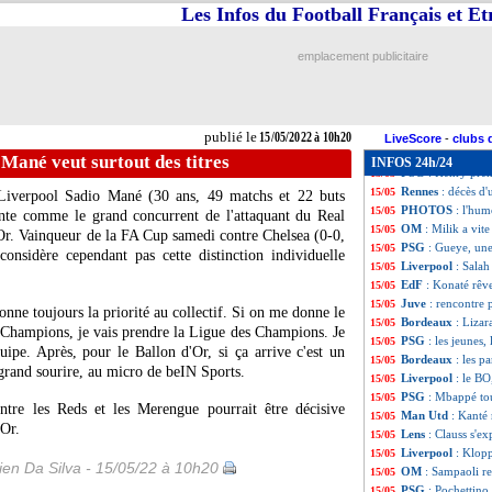
Real
: Vinicius o
15/05
Les Infos du Football Français et E
Strasbourg
: la 
15/05
Bayern
: Lewando
15/05
emplacement publicitaire
Barça
: le père d
15/05
Ang.
: Tottenham 
15/05
PSG
: Ronaldinh
15/05
Chelsea
: Rüdiger
15/05
publié le
15/05/2022 à 10h20
Bayern
: Lewando
15/05
LiveScore
-
clubs 
VIDEO
: la bell
15/05
 Mané veut surtout des titres
INFOS 24h/24
PSG
: Henry pren
15/05
Rennes
: décès d'
15/05
e Liverpool Sadio Mané (30 ans, 49 matchs et 22 buts
PHOTOS
: l'hum
15/05
sente comme le grand concurrent de l'attaquant du Real
OM
: Milik a vite
15/05
r. Vainqueur de la FA Cup samedi contre Chelsea (0-0,
PSG
: Gueye, une
15/05
 considère cependant pas cette distinction individuelle
Liverpool
: Salah
15/05
EdF
: Konaté rêv
15/05
Juve
: rencontre
15/05
onne toujours la priorité au collectif. Si on me donne le
Bordeaux
: Lizar
15/05
s Champions, je vais prendre la Ligue des Champions. Je
PSG
: les jeunes
15/05
ipe. Après, pour le Ballon d'Or, si ça arrive c'est un
Bordeaux
: les p
15/05
 grand sourire, au micro de beIN Sports.
Liverpool
: le BO
15/05
PSG
: Mbappé tou
15/05
tre les Reds et les Merengue pourrait être décisive
Man Utd
: Kanté
15/05
'Or.
Lens
: Clauss s'e
15/05
Liverpool
: Klop
15/05
en Da Silva - 15/05/22 à 10h20
OM
: Sampaoli re
15/05
PSG
: Pochettino
15/05