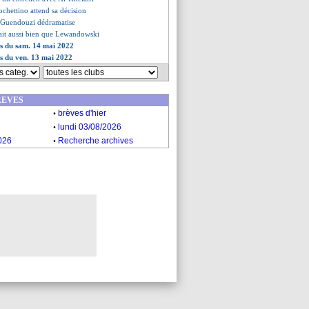
chettino attend sa décision
e, Guendouzi dédramatise
ait aussi bien que Lewandowski
es du sam. 14 mai 2022
es du ven. 13 mai 2022
REVES
.
brèves d'hier
.
lundi 03/08/2026
.
026
Recherche archives