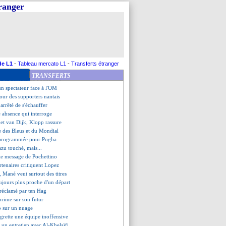
u Hazard, Meunier réaliste
tranger
promesse de Stéphan
wski, Kahn dit stop !
e Messi espère un retour
met la pression à Arsenal
o ne conseillera pas Mbappé
 acte son départ
wski insiste pour un départ
de L1
-
Tableau mercato L1
-
Transferts étranger
e émotion de Sarabia
TRANSFERTS
d la défense de Pochettino
un spectateur face à l'OM
our des supporters nantais
 arrêté de s'échauffer
 absence qui interroge
 et van Dijk, Klopp rassure
e des Bleus et du Mondial
 programmée pour Pogba
azu touché, mais...
, le message de Pochettino
artenaires critiquent Lopez
, Mané veut surtout des titres
jours plus proche d'un départ
 réclamé par ten Hag
xprime sur son futur
p sur un nuage
grette une équipe inoffensive
, un entretien avec Al-Khelaïfi