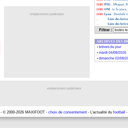
PSG
: Mbappé, Po
15/05
OM
: la 3e plac
15/05
emplacement publicitaire
Lyon
: Dembélé f
15/05
Liste des brèv
...
Liste des brèv
...
Filtrer :
ARCHIVES DES B
.
brèves du jour
.
mardi 04/08/2026
.
dimanche 02/08/2
emplacement publicitaire
- © 2000-2026 MAXIFOOT -
choix de consentement
- L'actualité du
football
-