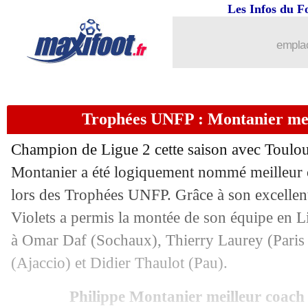
15/05
Trophées UNFP
: le plus beau but po
Les Infos du F
15/05
Ajaccio
: Pantaloni visait le maintien
emplac
15/05
Trophées UNFP
: l'équipe type de la 
Trophées UNFP : Montanier mei
15/05
PSG
: sans le dévoiler, Mbappé a fait 
Champion de Ligue 2 cette saison avec Toulous
15/05
Trophées UNFP
: Mbappé meilleur jo
Montanier a été logiquement nommé meilleur
lors des Trophées UNFP. Grâce à son excellent 
15/05
Trophées UNFP
: Génésio meilleur en
Violets a permis la montée de son équipe en Lig
15/05
Ita.
: l'Inter ne lâche pas le Milan
à Omar Daf (Sochaux), Thierry Laurey (Paris 
(Ajaccio) et Didier Thaulot (Pau).
15/05
PSG
: Herrera prévient pour Messi
Philippe Montanier meilleur coach 