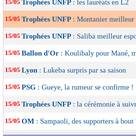
15/05
Trophées UNFP
: les lauréats en L2
de
lecture
15/05
Trophées UNFP
: Montanier meilleur
OK
15/05
Trophées UNFP
: Saliba meilleur esp
15/05
Ballon d'Or
: Koulibaly pour Mané, ma
15/05
Lyon
: Lukeba surpris par sa saison
15/05
PSG
: Gueye, la rumeur se confirme !
15/05
Trophées UNFP
: la cérémonie à sui
15/05
OM
: Sampaoli, des supporters à bout 