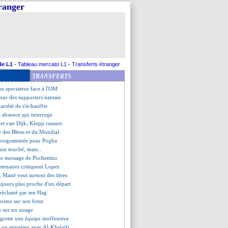
u Hazard, Meunier réaliste
tranger
promesse de Stéphan
wski, Kahn dit stop !
e Messi espère un retour
met la pression à Arsenal
o ne conseillera pas Mbappé
 acte son départ
wski insiste pour un départ
de L1
-
Tableau mercato L1
-
Transferts étranger
e émotion de Sarabia
TRANSFERTS
d la défense de Pochettino
un spectateur face à l'OM
our des supporters nantais
 arrêté de s'échauffer
 absence qui interroge
 et van Dijk, Klopp rassure
e des Bleus et du Mondial
 programmée pour Pogba
azu touché, mais...
, le message de Pochettino
artenaires critiquent Lopez
, Mané veut surtout des titres
jours plus proche d'un départ
 réclamé par ten Hag
xprime sur son futur
p sur un nuage
grette une équipe inoffensive
, un entretien avec Al-Khelaïfi