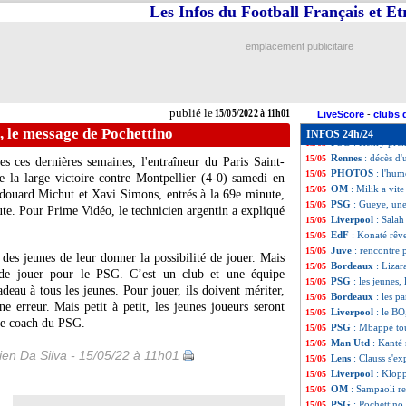
Real
: Vinicius o
15/05
Les Infos du Football Français et E
Strasbourg
: la 
15/05
Bayern
: Lewando
15/05
emplacement publicitaire
Barça
: le père d
15/05
Ang.
: Tottenham 
15/05
PSG
: Ronaldinh
15/05
Chelsea
: Rüdiger
15/05
publié le
15/05/2022 à 11h01
Bayern
: Lewando
15/05
LiveScore
-
clubs 
VIDEO
: la bell
15/05
s, le message de Pochettino
INFOS 24h/24
PSG
: Henry pren
15/05
Rennes
: décès d'
15/05
s ces dernières semaines, l'entraîneur du Paris Saint-
PHOTOS
: l'hum
15/05
 la large victoire contre Montpellier (4-0) samedi en
OM
: Milik a vite
15/05
douard Michut et Xavi Simons, entrés à la 69e minute,
PSG
: Gueye, une
15/05
te. Pour Prime Vidéo, le technicien argentin a expliqué
Liverpool
: Salah
15/05
EdF
: Konaté rêv
15/05
Juve
: rencontre
15/05
des jeunes de leur donner la possibilité de jouer. Mais
Bordeaux
: Lizar
15/05
u de jouer pour le PSG. C’est un club et une équipe
PSG
: les jeunes
15/05
eau à tous les jeunes. Pour jouer, ils doivent mériter,
Bordeaux
: les p
15/05
e erreur. Mais petit à petit, les jeunes joueurs seront
Liverpool
: le BO
15/05
 le coach du PSG.
PSG
: Mbappé tou
15/05
Man Utd
: Kanté
15/05
en Da Silva - 15/05/22 à 11h01
Lens
: Clauss s'e
15/05
Liverpool
: Klop
15/05
OM
: Sampaoli re
15/05
PSG
: Pochettino
15/05