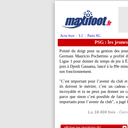
Actu foot
L1
Paris SG
>
>
PSG : les jeune
Pointé du doigt pour sa gestion des jeune
Germain Mauricio Pochettino a profité de
Ligue 1 pour donner du temps de jeu à É
puis à Djeidi Gassama, lancé à la 89e minu
son fonctionnement.
"C’est important pour l’avenir du club et 
ils doivent le mériter, c’est un cadea
incroyable et tu ne peux pas donner un cad
parce que sinon c’est possible de faire un
importants pour l’avenir du club", a jugé
Lu 18.404 fois
- Dami
afficher les réactions (6)