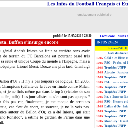
Les Infos du Football Français et E
emplacement publicitaire
publié le
15/05/2022 à 22h30
LiveScore
-
clubs 
esta, Buffon s'insurge encore
INFOS 24h/24
brèves d'AUJ
...
e génial Andrés Iniesta va finir sa carrière sans avoir
Liste des brèv
...
u de terrain du FC Barcelone est pourtant passé très
CdM
: les Bleus
15/05
t sa seule et unique Coupe du monde à l'Espagne, mais a
PSG
: Pogba, Al-
15/05
coéquipier Lionel Messi. Douze ans plus tard, Gianluigi
Trophées UNFP
:
15/05
Ajaccio
: Pantalo
15/05
Trophées UNFP
:
15/05
allon d'Or ? Il n'y a pas toujours de logique. En 2003,
PSG
: sans le dé
15/05
s Champions (défaite de la Juve en finale contre Milan,
Trophées UNFP
:
15/05
n, et je ne finis même pas dans le top 5 (victoire de son
Trophées UNFP
:
15/05
 9e, ndlr). Les journalistes ne s'en sont pas aperçus ?
Ita.
: l'Inter ne l
15/05
 fais pas car, finalement, je me moque de certaines
PSG
: Herrera pr
15/05
Ballon d'Or
: Ini
tie, car c'est du sport, et souvent, je ne la vois pas.
15/05
Trophées UNFP
15/05
tice autour du Ballon d'Or, ça a été Iniesta, qui était
Trophées UNFP
:
15/05
iano Ronaldo", a estimé le gardien de Parme dans une
Man City
: le ma
15/05
ll.
Trophées UNFP
:
15/05