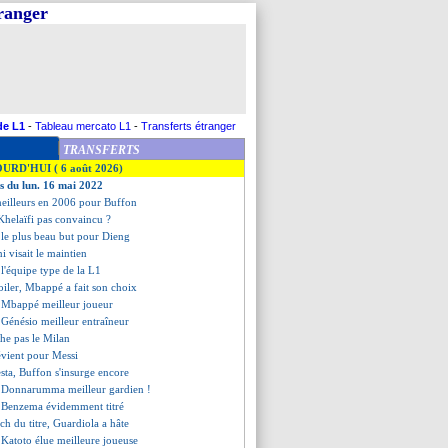
tranger
de L1
-
Tableau mercato L1
-
Transferts étranger
TRANSFERTS
OURD'HUI ( 6 août 2026)
es du lun. 16 mai 2022
 meilleurs en 2006 pour Buffon
Khelaïfi pas convaincu ?
 le plus beau but pour Dieng
ni visait le maintien
 l'équipe type de la L1
voiler, Mbappé a fait son choix
 Mbappé meilleur joueur
 Génésio meilleur entraîneur
âche pas le Milan
évient pour Messi
esta, Buffon s'insurge encore
: Donnarumma meilleur gardien !
 Benzema évidemment titré
tch du titre, Guardiola a hâte
 Katoto élue meilleure joueuse