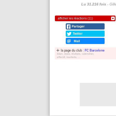
Lu 31.216 fois
- Gil
afficher les réactions (11)
Partager
Twitter
Mail
la page du club :
FC Barcelone
bilan, stats, réultats, calendrier,
effectif, tranferts, ...