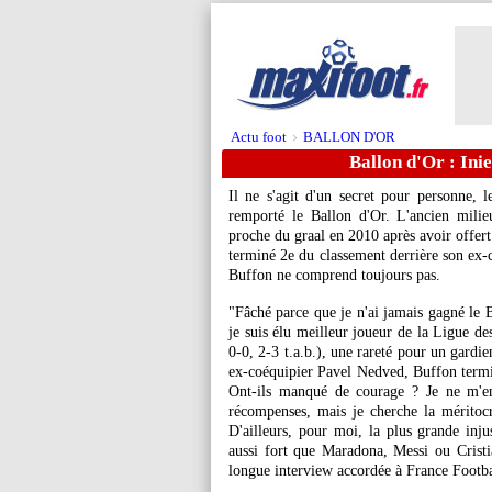
Actu foot
BALLON D'OR
>
Ballon d'Or : Ini
Il ne s'agit d'un secret pour personne, l
remporté le Ballon d'Or. L'ancien milie
proche du graal en 2010 après avoir offer
terminé 2e du classement derrière son ex-
Buffon ne comprend toujours pas.
"Fâché parce que je n'ai jamais gagné le B
je suis élu meilleur joueur de la Ligue de
0-0, 2-3 t.a.b.), une rareté pour un gardie
ex-coéquipier Pavel Nedved, Buffon termine
Ont-ils manqué de courage ? Je ne m'en
récompenses, mais je cherche la méritocra
D'ailleurs, pour moi, la plus grande injus
aussi fort que Maradona, Messi ou Crist
longue interview accordée à France Footba