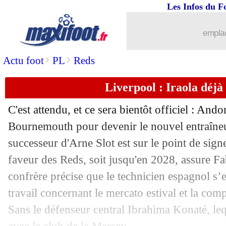
Les Infos du F
03/06
Nantes
: Deschamps peiné par la situa
emplac
03/06
Leipzig
: Diomandé assume ses ambit
>
>
Actu foot
PL
Reds
03/06
Norvège
: Sørloth sent "un bon presse
Liverpool : Iraola déjà
03/06
Chelsea
: porte ouverte pour Cucurell
C'est attendu, et ce sera bientôt officiel : Ando
03/06
Argentine
: retraite pour Dibu en cas 
Bournemouth pour devenir le nouvel entraîne
successeur d'Arne Slot est sur le point de sign
03/06
TdC
: Lens recevra le PSG
faveur des Reds, soit jusqu'en 2028, assure 
confrère précise que le technicien espagnol s’e
03/06
Naples
: Højlund définitivement transf
travail concernant le mercato estival et la com
Sans le défenseur central Ibrahima Konaté, leq
03/06
EdF
: Deschamps dans le flou pour so