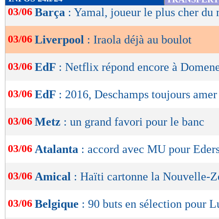
de
03/06
Barça
: Yamal, joueur le plus cher d
lecture
03/06
Liverpool
: Iraola déjà au boulot
OK
03/06
EdF
: Netflix répond encore à Domen
03/06
EdF
: 2016, Deschamps toujours amer
03/06
Metz
: un grand favori pour le banc
03/06
Atalanta
: accord avec MU pour Eder
03/06
Amical
: Haïti cartonne la Nouvelle-
03/06
Belgique
: 90 buts en sélection pour 