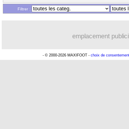
...
Liste des brèves du mar. 2 juin 2026
Filtrer :
...
Liste des brèves du lun. 1 juin 2026
emplacement publici
- © 2000-2026 MAXIFOOT -
choix de consentemen