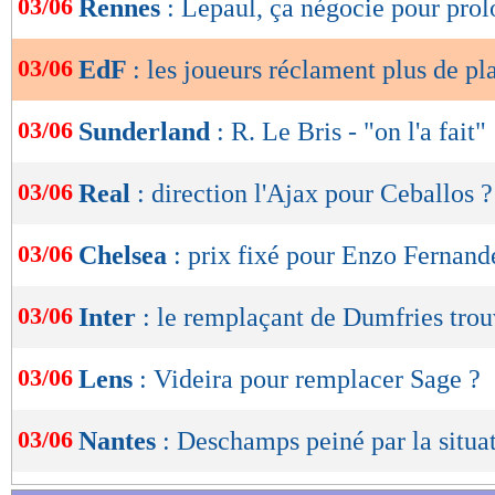
03/06
Rennes
: Lepaul, ça négocie pour pro
de
lecture
03/06
EdF
: les joueurs réclament plus de pl
OK
03/06
Sunderland
: R. Le Bris - "on l'a fait"
03/06
Real
: direction l'Ajax pour Ceballos ?
03/06
Chelsea
: prix fixé pour Enzo Fernand
03/06
Inter
: le remplaçant de Dumfries tro
03/06
Lens
: Videira pour remplacer Sage ?
03/06
Nantes
: Deschamps peiné par la situa