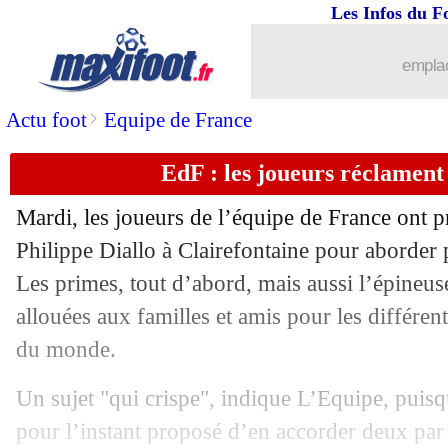
03/06
Amical
: succès de l'Italie, le Nigéria
Les Infos du F
03/06
Amical
: l'Algérie surprend les Pays-B
emplac
03/06
Real
: Pérez confirme pour Mourinho 
>
Actu foot
Equipe de France
EdF : les joueurs réclament 
03/06
Amical
: la RD Congo et le Danemark
Mardi, les joueurs de l’équipe de France ont p
03/06
Lyon
: Fonseca est "très demandé"
Philippe Diallo à Clairefontaine pour aborder p
Les primes, tout d’abord, mais aussi l’épineus
03/06
Barça
: Koundé très clair sur son aven
allouées aux familles et amis pour les différe
03/06
Juve
: départ confirmé pour Vlahovic
du monde.
Un sujet "qui crispe", indique L’Equipe, puisq
03/06
Leipzig
: Diomandé "aime" le PSG
pour l’instant proposé d’en accorder deux par 