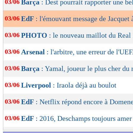
03/06
Barça
: Dest pourrait rapporter une b
de
lecture
03/06
EdF
: l'émouvant message de Jacquet
OK
03/06
PHOTO
: le nouveau maillot du Real
03/06
Arsenal
: l'arbitre, une erreur de l'UE
03/06
Barça
: Yamal, joueur le plus cher d
03/06
Liverpool
: Iraola déjà au boulot
03/06
EdF
: Netflix répond encore à Domen
03/06
EdF
: 2016, Deschamps toujours amer