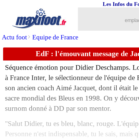
03/06
Real
: direction l'Ajax pour Ceballos ?
Les Infos du F
03/06
Chelsea
: prix fixé pour Enzo Fernand
emplac
03/06
Inter
: le remplaçant de Dumfries tro
>
Actu foot
Equipe de France
EdF : l'émouvant message de J
03/06
Lens
: Videira pour remplacer Sage ?
Séquence émotion pour Didier Deschamps. Lor
03/06
Nantes
: Deschamps peiné par la situa
à France Inter, le sélectionneur de l'équipe d
son ancien coach Aimé Jacquet, dont il était le
03/06
Leipzig
: Diomandé assume ses ambit
sacre mondial des Bleus en 1998. On y découv
03/06
Norvège
: Sørloth sent "un bon presse
surnom donné à DD par son mentor.
"Salut Didier, tu es bleu, blanc, rouge. L'équip
03/06
Chelsea
: porte ouverte pour Cucurell
Personne n'est indispensable, tu le sais, mais q