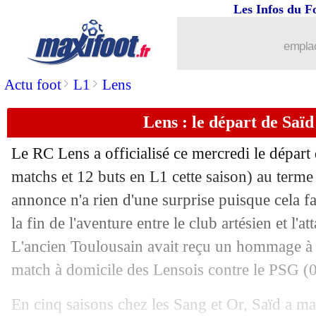
Les Infos du F
emplac
>
>
Actu foot
L1
Lens
Lens : le départ de Saïd 
Le RC Lens a officialisé ce mercredi le dépar
...
brèves d'AUJOURD'HUI ( 8 août 202
matchs et 12 buts en L1 cette saison) au terme 
annonce n'a rien d'une surprise puisque cela f
...
Liste des brèves du jeu. 4 juin 2026
la fin de l'aventure entre le club artésien et l'a
L'ancien Toulousain avait reçu un hommage à B
03/06
Angers
: Dujeux n'est plus l'entraîneur 
match à domicile des Lensois contre le PSG (0
03/06
Amical
: succès de l'Italie, le Nigéria
En cinq saisons chez les Sang et Or, Saïd a ma