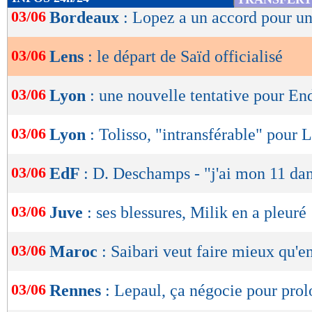
de
03/06
Bordeaux
: Lopez a un accord pour un
lecture
03/06
Lens
: le départ de Saïd officialisé
OK
03/06
Lyon
: une nouvelle tentative pour En
03/06
Lyon
: Tolisso, "intransférable" pour 
03/06
EdF
: D. Deschamps - "j'ai mon 11 dan
03/06
Juve
: ses blessures, Milik en a pleuré
03/06
Maroc
: Saibari veut faire mieux qu'e
03/06
Rennes
: Lepaul, ça négocie pour pro