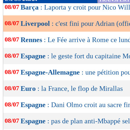
de
08/07
Barça
: Laporta y croit pour Nico Wil
lecture
08/07
Liverpool
: c'est fini pour Adrian (offi
OK
08/07
Rennes
: Le Fée arrive à Rome ce lun
08/07
Espagne
: le geste fort du capitaine M
08/07
Espagne-Allemagne
: une pétition po
08/07
Euro
: la France, le flop de Mirallas
08/07
Espagne
: Dani Olmo croit au sacre fi
08/07
Espagne
: pas de plan anti-Mbappé se
Lu 12.172 fois
- Youcef Touaitia 