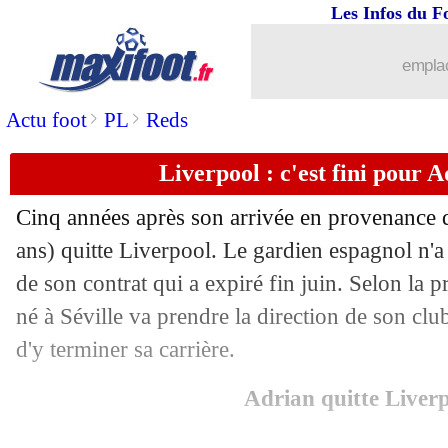
Les Infos du F
08/07
TFC
: le défenseur Cresswell recruté (
emplac
08/07
Al Nassr
: Ronaldo comme LeBron Ja
>
>
Actu foot
PL
Reds
08/07
PSG
: Fabian Ruiz répond pour son av
Liverpool : c'est fini pour A
08/07
Man Utd
: Casemiro sur le départ
Cinq années après son arrivée en provenance
08/07
Wolfsbourg
: Amoura signe pour 18 M€
ans) quitte Liverpool. Le gardien espagnol n'a
de son contrat qui a expiré fin juin. Selon la p
08/07
Barça
: le club guéri, Laporta voit gr
né à Séville va prendre la direction de son club
d'y terminer sa carrière.
08/07
ASSE
: Davitashvili, les détails du dea
Adrian quitte Liver
08/07
Droits TV
: Canal+ ne bougera pas