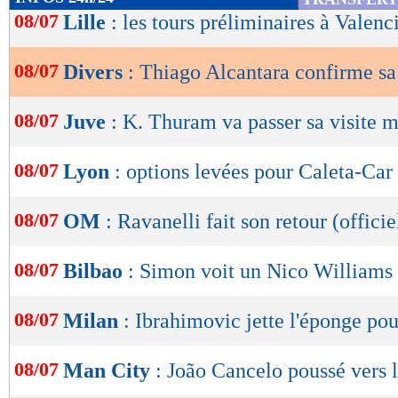
de
08/07
Lille
: les tours préliminaires à Valenc
lecture
08/07
Divers
: Thiago Alcantara confirme sa 
OK
08/07
Juve
: K. Thuram va passer sa visite 
08/07
Lyon
: options levées pour Caleta-Car
08/07
OM
: Ravanelli fait son retour (officie
08/07
Bilbao
: Simon voit un Nico Williams
08/07
Milan
: Ibrahimovic jette l'éponge po
08/07
Man City
: João Cancelo poussé vers l