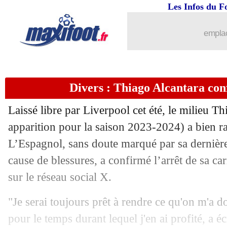
Les Infos du F
emplac
Divers : Thiago Alcantara con
Laissé libre par Liverpool cet été, le milieu T
...
brèves d'AUJOURD'HUI (10 août 202
apparition pour la saison 2023-2024) a bien r
L’Espagnol, sans doute marqué par sa dernière
...
Liste des brèves du mar. 9 juillet 2024
cause de blessures, a confirmé l’arrêt de sa ca
sur le réseau social X.
08/07
EdF
: Rabiot prévient Yamal
"Je serai toujours prêt à rendre ce qu'on m'a d
08/07
OM
: le jeune Soglo sur le départ
pour le temps durant lequel j'en ai profité, a é