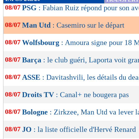
de
08/07
PSG
: Fabian Ruiz répond pour son av
lecture
08/07
Man Utd
: Casemiro sur le départ
OK
08/07
Wolfsbourg
: Amoura signe pour 18 M€
08/07
Barça
: le club guéri, Laporta voit gr
08/07
ASSE
: Davitashvili, les détails du dea
08/07
Droits TV
: Canal+ ne bougera pas
08/07
Bologne
: Zirkzee, Man Utd va lever l
08/07
JO
: la liste officielle d'Hervé Renard