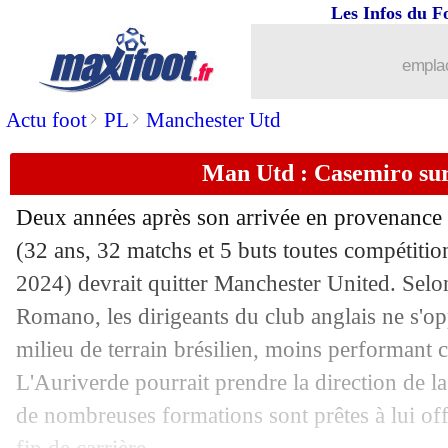
Les Infos du F
08/07
L1
: Caillot prêt à débuter sans diffuse
emplac
08/07
Espagne
: De la Fuente se méfie de 
>
>
Actu foot
PL
Manchester Utd
08/07
EdF
: Di Meco critique la communica
Man Utd : Casemiro sur
08/07
OM
: Greenwood se rapproche !
Deux années après son arrivée en provenance
08/07
EdF
: Rabiot attend le réveil de Grie
(32 ans, 32 matchs et 5 buts toutes compétitio
2024) devrait quitter Manchester United. Selon
08/07
Lille
: les tours préliminaires à Valenc
Romano, les dirigeants du club anglais ne s'o
milieu de terrain brésilien, moins performant 
08/07
Divers
: Thiago Alcantara confirme sa 
L'Auriverde pourrait prendre la direction de 
de nombreuses formations sont prêtes à lui offr
08/07
Juve
: K. Thuram va passer sa visite 