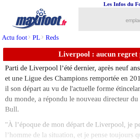
Les Infos du F
15/01
Leicester
: un défenseur français recru
emplac
15/01
CdF
: Toulouse, Strasbourg et Angers 
>
>
Actu foot
PL
Reds
15/01
CdF
: Brest sort Nantes
Liverpool : aucun regret
15/01
CdF
: Rennes éliminé par Troyes !
Parti de Liverpool l’été dernier, après neuf an
15/01
CdF
: Espaly-Paris SG, les compos
et une Ligue des Champions remportée en 2019
il son départ au vu de l'actuelle forme étincel
15/01
CdF
: Bourgoin-Jallieu 2-2 (4-2 tab) L
du monde, a répondu le nouveau directeur du 
Bull.
15/01
PSG
: Kolo Muani est à Turin
"À l’époque de mon départ de Liverpool, je pen
15/01
OM
: Longoria recadre Textor
l’homme de la situation, et je pense toujours q