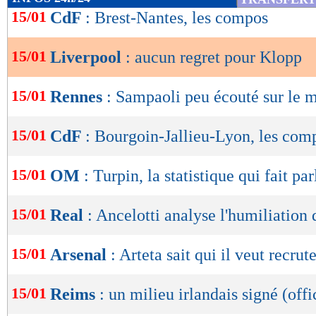
de
15/01
CdF
: Brest-Nantes, les compos
lecture
15/01
Liverpool
: aucun regret pour Klopp
OK
15/01
Rennes
: Sampaoli peu écouté sur le 
15/01
CdF
: Bourgoin-Jallieu-Lyon, les com
15/01
OM
: Turpin, la statistique qui fait par
15/01
Real
: Ancelotti analyse l'humiliation 
15/01
Arsenal
: Arteta sait qui il veut recrut
15/01
Reims
: un milieu irlandais signé (offi