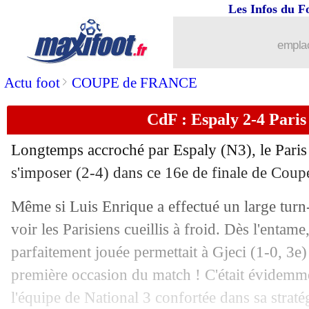
Les Infos du F
emplac
>
Actu foot
COUPE de FRANCE
CdF : Espaly 2-4 Paris 
Longtemps accroché par Espaly (N3), le Paris 
s'imposer (2-4) dans ce 16e de finale de Coup
Même si Luis Enrique a effectué un large turn-
...
brèves d'AUJOURD'HUI ( 7 août 202
voir les Parisiens cueillis à froid. Dès l'entam
...
Liste des brèves du jeu. 16 janvier 20
parfaitement jouée permettait à Gjeci (1-0, 3e) 
première occasion du match ! C'était évidemme
15/01
PSG
: Doué admet son manque d'effic
l'équipe de National 3 confortée dans sa stratég