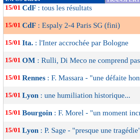
de
15/01
CdF
: tous les résultats
On pensait que les Parisiens avaient fait le pl
lecture
avaient encore des ressources et profitaient d'
15/01
CdF
: Espaly 2-4 Paris SG (fini)
OK
pour revenir par l'intermédiaire de Fournel (2-
paniquer Luis Enrique qui envoyait Safonov à 
15/01
Ita.
: l'Inter accrochée par Bologne
au but. Finalement, le Russe n'avait pas à rem
15/01
OM
: Rulli, Di Meco ne comprend pas
Barcola (2-3, 88e) puis Ramos sur penalty (2-4
francilien. Le PSG assure l'essentiel et c'est to
15/01
Rennes
: F. Massara - "une défaite ho
Retrouvez tous les résultats, les buteurs et
15/01
Lyon
: une humiliation historique...
SCORE de Maxifoot.
Lu 9.458 fois
- Eric Bethsy - 
15/01
Bourgoin
: F. Morel - "un moment inc
15/01
Lyon
: P. Sage - "presque une tragédie