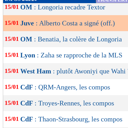
de
15/01
OM
: Longoria recadre Textor
lecture
15/01
Juve
: Alberto Costa a signé (off.)
OK
15/01
OM
: Benatia, la colère de Longoria
15/01
Lyon
: Zaha se rapproche de la MLS
15/01
West Ham
: plutôt Awoniyi que Wahi 
15/01
CdF
: QRM-Angers, les compos
15/01
CdF
: Troyes-Rennes, les compos
15/01
CdF
: Thaon-Strasbourg, les compos