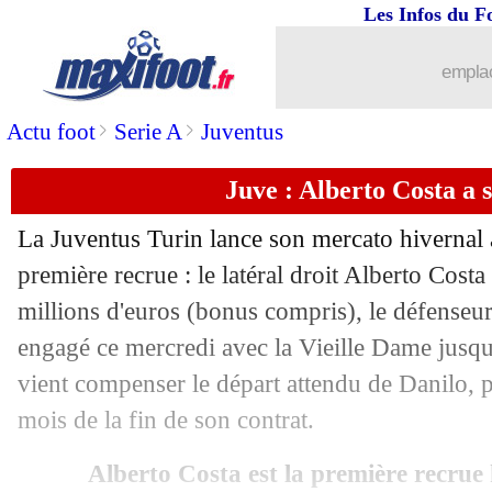
Les Infos du F
15/01
CdF
: Espaly 2-4 Paris SG (fini)
emplac
15/01
Ita.
: l'Inter accrochée par Bologne
>
>
Actu foot
Serie A
Juventus
15/01
OM
: Rulli, Di Meco ne comprend pas
Juve : Alberto Costa a s
15/01
Rennes
: F. Massara - "une défaite ho
La Juventus Turin lance son mercato hivernal a
15/01
Lyon
: une humiliation historique...
première recrue : le latéral droit Alberto Cost
millions d'euros (bonus compris), le défenseur
15/01
Bourgoin
: F. Morel - "un moment inc
engagé ce mercredi avec la Vieille Dame jusqu
vient compenser le départ attendu de Danilo, po
15/01
Lyon
: P. Sage - "presque une tragédie
mois de la fin de son contrat.
15/01
Bourgoin
: la réaction à chaud du gard
Alberto Costa est la première recrue 