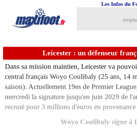
Les Infos du F
15/01
PSG
: Luis Enrique félicite Espaly
emplac
15/01
Esp. (Cpe)
: l'Atletico corrige Elche
15/01
Espaly
: la fierté du capitaine Ichane
Leicester : un défenseur frança
15/01
All.
: le Bayern se balade
Dans sa mission maintien, Leicester va pouvoi
15/01
Esp. (Cpe)
: le Barça déroule contre le
central français Woyo
Coulibaly
(25 ans, 14 m
saison). Actuellement 19es de Premier League
15/01
Ang.
: Arsenal renverse Tottenham !
mercredi la signature jusqu'en juin 2029 de l'a
recruté pour 3 millions d'euros en provenance
15/01
PSG
: Barcola ne retient que la victoir
Woyo Coulibaly signe à L
15/01
CdF
: tous les résultats