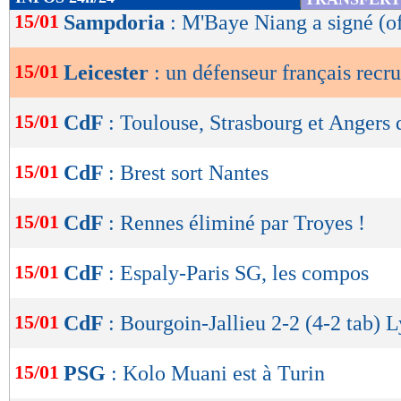
de
15/01
Sampdoria
: M'Baye Niang a signé (of
lecture
15/01
Leicester
: un défenseur français recru
OK
15/01
CdF
: Toulouse, Strasbourg et Angers 
15/01
CdF
: Brest sort Nantes
15/01
CdF
: Rennes éliminé par Troyes !
15/01
CdF
: Espaly-Paris SG, les compos
15/01
CdF
: Bourgoin-Jallieu 2-2 (4-2 tab) L
15/01
PSG
: Kolo Muani est à Turin
Lu 11.689 fois
- Clément Barbier 