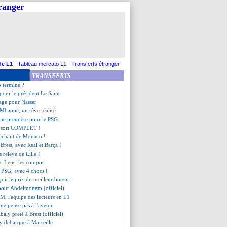
tranger
z prêté à Getafe (officiel)
ré cash sur Labrune !
 arrive de Burnley (officiel)
ha arrive à l'OL !
rutal de Gérone !
s du Real
ar refuse, Simakan arrive !
de L1
-
Tableau mercato L1
-
Transferts étranger
prêté à Reims (officiel)
TRANSFERTS
 file au Torino (officiel)
o terminé ?
 pour le président Le Saint
rage pour Nasser
 Mbappé, un rêve réalisé
, une première pour le PSG
au sort COMPLET !
lléchant de Monaco !
e Brest, avec Real et Barça !
ès relevé de Lille !
os-Lens, les compos
u PSG, avec 4 chocs !
çoit le prix du meilleur buteur
é pour Abdelmonem (officiel)
OM, l'équipe des lecteurs en L1
 ne pense pas à l'avenir
ibaly prêté à Brest (officiel)
y débarque à Marseille