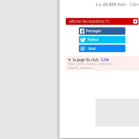
Lu 16.880 fois
- Clém
afficher les réactions (7)
Partager
Twitter
Mail
la page du club :
Lille
bilan, stats, réultats, calendrier,
effectif, tranferts, ...