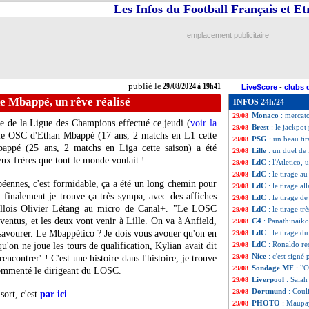
Les Infos du Football Français et E
Real
: A. Rodrigue
29/08
Nantes
: Komboua
29/08
Benfica
: Amdouni
29/08
emplacement publicitaire
Galatasaray
: Za
29/08
Esp.
: le réveil b
29/08
LdC
: les affiche
29/08
Al Nassr
: Skrini
29/08
publié le
29/08/2024 à 19h41
LiveScore
-
clubs 
Francfort
: Buta 
29/08
 de Mbappé, un rêve réalisé
INFOS 24h/24
Monaco
: Maripan
29/08
Monaco
: mercat
29/08
gue de la Ligue des Champions effectué ce jeudi (
voir la
Brest
: le jackpot
29/08
ille OSC d'Ethan
Mbappé
(17 ans, 2 matchs en L1 cette
PSG
: un beau ti
29/08
bappé
(25 ans, 2 matchs en Liga cette saison) a été
Lille
: un duel de
29/08
ux frères que tout le monde voulait !
LdC
: l'Atletico
29/08
LdC
: le tirage 
29/08
péennes, c'est formidable, ça a été un long chemin pour
LdC
: le tirage a
29/08
s finalement je trouve ça très sympa, avec des affiches
LdC
: le tirage d
29/08
 lillois Olivier Létang au micro de Canal+. "Le LOSC
LdC
: le tirage tr
29/08
uventus, et les deux vont venir à Lille. On va à Anfield,
C4
: Panathinaik
29/08
 savourer. Le Mbappético ? Je dois vous avouer qu'on en
LdC
: le tirage d
29/08
LdC
: Ronaldo re
qu'on ne joue les tours de qualification, Kylian avait dit
29/08
Nice
: c'est sign
29/08
encontrer' ! C'est une histoire dans l'histoire, je trouve
Sondage MF
: l'
29/08
 commenté le dirigeant du LOSC.
Liverpool
: Salah
29/08
Dortmund
: Coul
29/08
sort, c'est
par ici
.
PHOTO
: Maupa
29/08