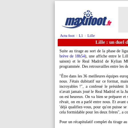
Actu foot
L1
Lille
>
>
Lille : un duel
Suite au tirage au sort de la phase de li
brève de 18h54
), une affiche entre le L
saison) et le Real Madrid de Kylian
M
programmée. Des retrouvailles entre les de
"Être dans les 36 meilleures équipes euro
nous. J'étais dubitatif sur ce format, mai
incroyables !", a confessé le président
n'avait jamais joué le Real Madrid et la J
on est heureux. On va bien se préparer et
rêvait, on en a parlé entre nous. Et avant 
'déjà qualifiez-vous, pour qu'on puisse se r
cela formidable pour les deux frères", a
Pour un récapitulatif complet du tirage au 