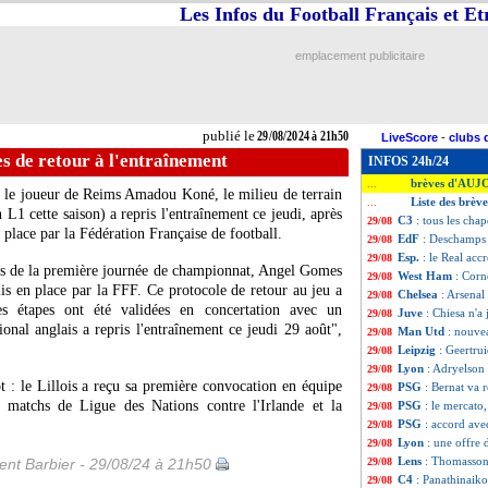
Les Infos du Football Français et E
emplacement publicitaire
publié le
29/08/2024 à 21h50
LiveScore
-
clubs 
s de retour à l'entraînement
INFOS 24h/24
brèves d'AUJ
...
c le joueur de Reims Amadou Koné, le milieu de terrain
Liste des brèv
...
L1 cette saison) a repris l'entraînement ce jeudi, après
C3
: tous les cha
29/08
place par la Fédération Française de football.
EdF
: Deschamps f
29/08
Esp.
: le Real ac
29/08
rs de la première journée de championnat, Angel Gomes
West Ham
: Cor
29/08
s en place par la FFF. Ce protocole de retour au jeu a
Chelsea
: Arsenal
29/08
es étapes ont été validées en concertation avec un
Juve
: Chiesa n'a
29/08
tional anglais a repris l'entraînement ce jeudi 29 août",
Man Utd
: nouve
29/08
Leipzig
: Geertru
29/08
Lyon
: Adryelson
29/08
t : le Lillois a reçu sa première convocation en équipe
PSG
: Bernat va r
29/08
s matchs de Ligue des Nations contre l'Irlande et la
PSG
: le mercato
29/08
PSG
: accord av
29/08
Lyon
: une offre 
29/08
Lens
: Thomasson
nt Barbier - 29/08/24 à 21h50
29/08
C4
: Panathinaik
29/08