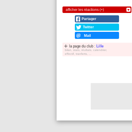
afficher les réactions (+)
Partager
Twitter
Mail
la page du club :
Lille
bilan, stats, réultats, calendrier,
effectif, tranferts, ...