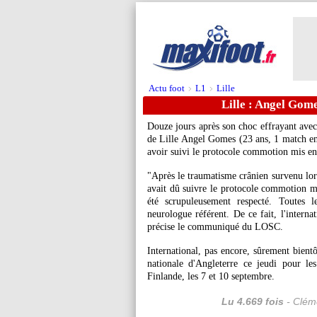
Actu foot
L1
Lille
>
>
Lille : Angel Gome
Douze jours après son choc effrayant ave
de Lille Angel
Gomes
(23 ans, 1 match en 
avoir suivi le protocole commotion mis en 
"Après le traumatisme crânien survenu lo
avait dû suivre le protocole commotion mi
été scrupuleusement respecté. Toutes l
neurologue référent. De ce fait, l'interna
précise le communiqué du LOSC.
International, pas encore, sûrement bientô
nationale d'Angleterre ce jeudi pour le
Finlande, les 7 et 10 septembre.
Lu 4.669 fois
- Cléme