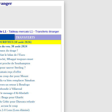
tranger
de L1
-
Tableau mercato L1
-
Transferts étranger
TRANSFERTS
OURD'HUI (10 août 2026)
es du ven. 30 août 2024
peaux du tirage !
ait le bilan de l’Euro
croché, Mbappé toujours muet
net proche de Southampton
 pour sauver Sterling ?
 jamais reçu d'offre
au coup dur pour Mount
ida va bien remplacer Simakan
 vers un retour à Botafogo
ebondir à Villarreal
, le message d'Al-Khelaïfi
ec Braga pour Gharbi
du Celtic pour Diawara refusée
 accuse le coup
os 2-0 Lens (Lens éliminé)