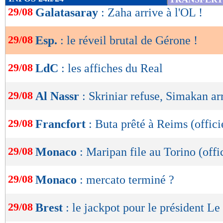
de
29/08
Galatasaray
: Zaha arrive à l'OL !
lecture
29/08
Esp.
: le réveil brutal de Gérone !
OK
29/08
LdC
: les affiches du Real
29/08
Al Nassr
: Skriniar refuse, Simakan arr
29/08
Francfort
: Buta prêté à Reims (offici
29/08
Monaco
: Maripan file au Torino (offi
29/08
Monaco
: mercato terminé ?
29/08
Brest
: le jackpot pour le président Le