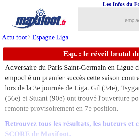
Les Infos du F
29/08
Juve
: Chiesa n'a jamais reçu d'offre
emplac
29/08
Man Utd
: nouveau coup dur pour Mo
>
Actu foot
Espagne Liga
29/08
Leipzig
: Geertruida va bien remplac
Esp. : le réveil brutal 
29/08
Lyon
: Adryelson vers un retour à Bot
Adversaire du Paris Saint-Germain en Ligue 
29/08
PSG
: Bernat va rebondir à Villarreal
empoché un premier succès cette saison contre
lors de la 3e journée de Liga. Gil (34e), Tsyg
29/08
PSG
: le mercato, le message d'Al-Khe
(56e) et Stuani (90e) ont trouvé l'ouverture po
remonte provisoirement en 7e position.
29/08
PSG
: accord avec Braga pour Gharbi
Retrouvez tous les résultats, les buteurs et
29/08
Lyon
: une offre du Celtic pour Diawa
SCORE de Maxifoot.