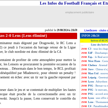
Les Infos du Football Français et E
emplacement publicitaire
publié le
29/08/2024 à 21h59
LiveScore
-
clubs 
os 2-0 Lens (Lens éliminé)
INFOS 24h/24
brèves d'AUJ
...
minateur mais dégouté par Dragowski, le RC Lens a
Liste des brèv
...
2) ce jeudi à l'occasion du barrage retour de la Ligue
C3
: tous les cha
29/08
ler, le club nordiste est donc éliminé de la C4.
EdF
: Deschamps f
29/08
Esp.
: le Real ac
29/08
entaient de profiter de cette atmosphère pour mettre la
West Ham
: Cor
29/08
t, les Lensois se procuraient la première occasion de la
Chelsea
: Arsenal
29/08
e poteau... Désormais dans le bon tempo, le RCL profitait
Juve
: Chiesa n'a
29/08
 déséquilibré par Mladenovic, pour obtenir un penalty !
Man Utd
: nouve
29/08
sement en échec avec un tir sur la gauche repoussé par
Leipzig
: Geertru
29/08
Lyon
: Adryelson
29/08
PSG
: Bernat va r
29/08
ser dans le jeu et se contentait de multiplier les fautes
PSG
: le mercato
29/08
ecque était proche de la correctionnelle avec un tir
PSG
: accord av
29/08
Lyon
: une offre 
wski. Jusqu'à la pause, Lens conservait le contrôle du
29/08
Lens
: Thomasson
29/08
s.
C4
: Panathinaik
29/08