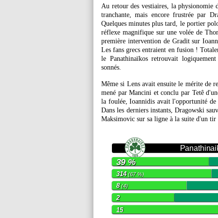
Au retour des vestiaires, la physionomie d
tranchante, mais encore frustrée par Dr
Quelques minutes plus tard, le portier pol
réflexe magnifique sur une volée de Thom
première intervention de Gradit sur Ioannid
Les fans grecs entraient en fusion ! Total
le Panathinaïkos retrouvait logiquemen
sonnés.
Même si Lens avait ensuite le mérite de re
mené par Mancini et conclu par Tetê d'une
la foulée, Ioannidis avait l'opportunité de
Dans les derniers instants, Dragowski sauv
Maksimovic sur sa ligne à la suite d'un ti
Panathinai
39 %
314
(67 %)
8
(4)
2
15