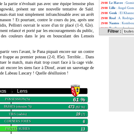
Le Havre
: Gomis
29/08
e la partie n'évoluait pas avec une équipe lensoise plus
Lille
: Angel Gome
29/08
agowski, présent sur une nouvelle tentative de Saïd.
Genk
: El Khannou
29/08
onais était tout simplement infranchissable avec un arrêt
Real
: A. Rodrigue
29/08
asson ! Et pourtant, contre le cours du jeu, après une
Nantes
: Komboua
29/08
is, Pellistri ouvrait le score d'un tir placé (1-0, 62e).
Benfica
: Amdouni
29/08
ement relancé et porté par les encouragements du public,
Filtrer :
Galatasaray
: Za
29/08
t des couleurs dans le jeu en bousculant des Lensois
Esp.
: le réveil b
29/08
LdC
: les affiche
29/08
Al Nassr
: Skrini
29/08
partir vers l'avant, le Pana piquait encore sur un contre
Francfort
: Buta 
29/08
 frappe au premier poteau (2-0, 85e). Terrible... Dans
Monaco
: Maripan
29/08
 tuer le match, mais était trop court face à la cage vide.
Monaco
: mercat
29/08
ait encore les siens face à Diouf, avant un sauvetage de
Brest
: le jackpot
29/08
r de Labeau Lascary ! Quelle désillusion !
PSG
: un beau ti
29/08
Lille
: un duel de
29/08
LdC
: l'Atletico
29/08
LdC
: le tirage 
29/08
kos
Lens
-
LdC
: le tirage a
29/08
61 %
POSSESSION
(%)
LdC
: le tirage d
29/08
LdC
: le tirage tr
29/08
PASSES
473
(réussies %)
(82 %)
C4
: Panathinaik
29/08
TIRS
19
(cadrés)
(7)
LdC
: le tirage d
29/08
LdC
: Ronaldo re
29/08
CORNERS JOUES
6
Nice
: c'est sign
29/08
FAUTES SUBIES
13
Sondage MF
: l'
29/08