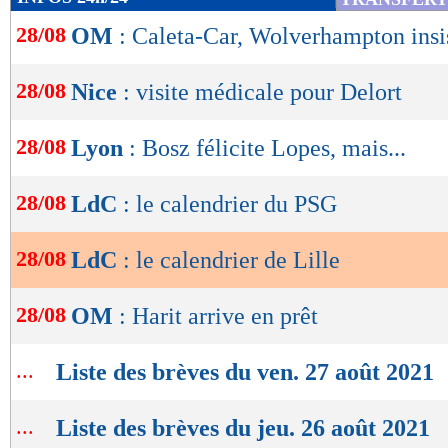
de
28/08
OM
: Caleta-Car, Wolverhampton insi
lecture
OK
28/08
Nice
: visite médicale pour Delort
28/08
Lyon
: Bosz félicite Lopes, mais...
28/08
LdC
: le calendrier du PSG
28/08
LdC
: le calendrier de Lille
28/08
OM
: Harit arrive en prêt
...
Liste des brèves du ven. 27 août 2021
...
Liste des brèves du jeu. 26 août 2021