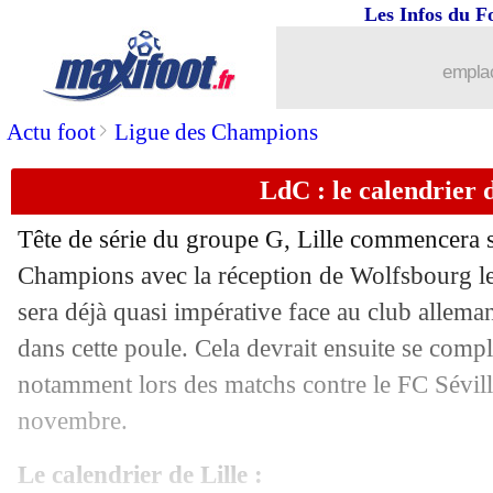
Les Infos du F
28/08
VIDEO
: Donnarumma insulté à Milan
emplac
28/08
PSG
: Wijnaldum revient sur son choi
>
Actu foot
Ligue des Champions
28/08
Montpellier
: Rennes se place pour L
LdC : le calendrier d
28/08
Lille
: Botman et Celik, Létang ferme 
Tête de série du groupe G, Lille commencera 
Champions avec la réception de Wolfsbourg le
28/08
Man Utd
: Pogba déterminé pour le R
sera déjà quasi impérative face au club allem
28/08
dans cette poule. Cela devrait ensuite se com
Everton
: la Juve s'active pour Kean
notamment lors des matchs contre le FC Séville
28/08
PSG
: Verratti a discuté avec Mbappé
novembre.
28/08
Clermont
: O. Busquets, c'est signé (of
Le calendrier de Lille :