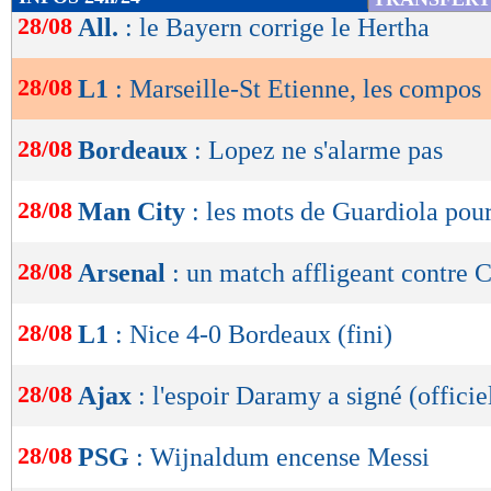
23/04
Vict.
1-3
de
28/08
All.
: le Bayern corrige le Hertha
buts
encaissés/match
lecture
1,36
- 1,41
statistiques toutes compétitions con
28/08
L1
: Marseille-St Etienne, les compos
OK
Lu 15.480 fois
- Youcef Touaitia 
28/08
Bordeaux
: Lopez ne s'alarme pas
28/08
Man City
: les mots de Guardiola pour
28/08
Arsenal
: un match affligeant contre C
28/08
L1
: Nice 4-0 Bordeaux (fini)
28/08
Ajax
: l'espoir Daramy a signé (officie
28/08
PSG
: Wijnaldum encense Messi