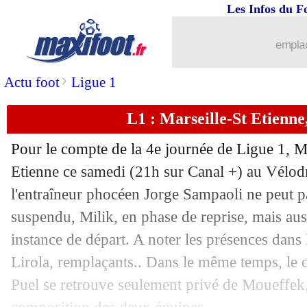
Les Infos du F
28/08
Esp.
: Carvajal sauve le Real !
emplac
28/08
Man Utd
: l'Atletico gourmand pour T
>
Actu foot
Ligue 1
28/08
ASSE
: R. Hamouma - "trop difficile d
L1 : Marseille-St Etienne
28/08
OM
: Payet heureux du spectacle pro
Pour le compte de la 4e journée de Ligue 1, Ma
28/08
Lyon
: ça coince pour Marcelo...
Etienne ce samedi (21h sur Canal +) au Vélodr
l'entraîneur phocéen Jorge Sampaoli ne peut p
28/08
L1
: Marseille 3-1 St Etienne (fini)
suspendu, Milik, en phase de reprise, mais aus
instance de départ. A noter les présences dans
28/08
Ita.
: la Juventus déjà au tapis !
Lirola, remplaçants.. Dans le même temps, le
Puel se retrouve seulement privé de Moueffek, 
28/08
Atletico
: pas de départ pour Saúl