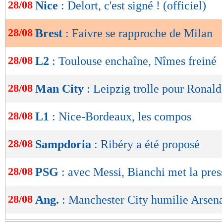
de
28/08
Nice
: Delort, c'est signé ! (officiel)
lecture
28/08
Brest
: Faivre se rapproche de Milan
OK
28/08
L2
: Toulouse enchaîne, Nîmes freiné
28/08
Man City
: Leipzig trolle pour Ronal
28/08
L1
: Nice-Bordeaux, les compos
28/08
Sampdoria
: Ribéry a été proposé
28/08
PSG
: avec Messi, Bianchi met la pres
28/08
Ang.
: Manchester City humilie Arsena