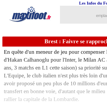
28/08
Lyon
: Azmoun se rapproche, mais...
Les Infos du F
28/08
Lyon
: Cornet enfin en route pour Bur
emplac
28/08
L2
: le classement complet
Brest : Faivre se rappro
28/08
L2
: les résultats de la soirée
En quête d'un meneur de jeu pour compenser le
28/08
Ita.
: l'Atalanta freinée, la Lazio carto
d'Hakan Calhanoglu pour l'Inter, le Milan AC 
ans, 3 matchs en L1 cette saison) sa priorité s
28/08
Ang.
: Mendy et Chelsea contiennent 
L'Equipe, le club italien n'est plus très loin d
28/08
Nice
: M. Lemina - "un peu affectés"
avoir proposé un peu plus de 10 millions d'eur
transfert en bonne voie, d'autant que le milie
28/08
All.
: le Bayern corrige le Hertha
rallier la capitale de la Lombardie.