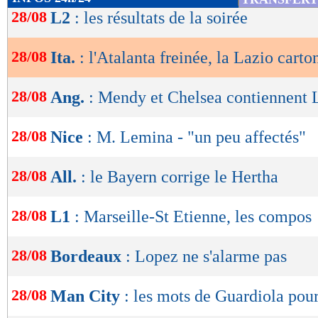
de
28/08
L2
: les résultats de la soirée
lecture
28/08
Ita.
: l'Atalanta freinée, la Lazio carto
OK
28/08
Ang.
: Mendy et Chelsea contiennent 
28/08
Nice
: M. Lemina - "un peu affectés"
28/08
All.
: le Bayern corrige le Hertha
28/08
L1
: Marseille-St Etienne, les compos
28/08
Bordeaux
: Lopez ne s'alarme pas
28/08
Man City
: les mots de Guardiola pour