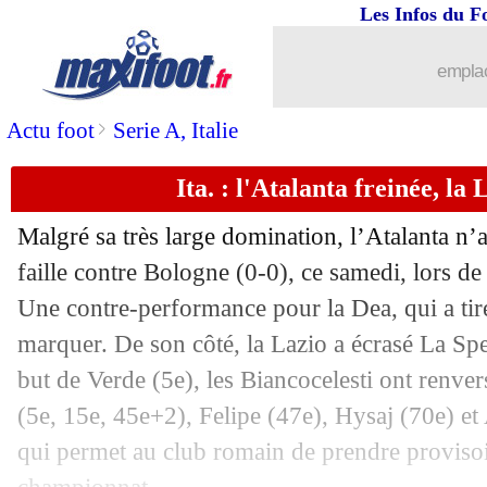
Les Infos du F
emplac
>
Actu foot
Serie A, Italie
...
brèves d'AUJOURD'HUI ( 8 août 202
Ita. : l'Atalanta freinée, la
...
Liste des brèves du dim. 29 août 2021
Malgré sa très large domination, l’Atalanta n’a
28/08
Esp.
: Carvajal sauve le Real !
faille contre Bologne (0-0), ce samedi, lors de
Une contre-performance pour la Dea, qui a tiré
28/08
Man Utd
: l'Atletico gourmand pour T
marquer. De son côté, la Lazio a écrasé La Sp
but de Verde (5e), les Biancocelesti ont renve
28/08
ASSE
: R. Hamouma - "trop difficile d
(5e, 15e, 45e+2), Felipe (47e), Hysaj (70e) et
qui permet au club romain de prendre provisoi
28/08
OM
: Payet heureux du spectacle pro