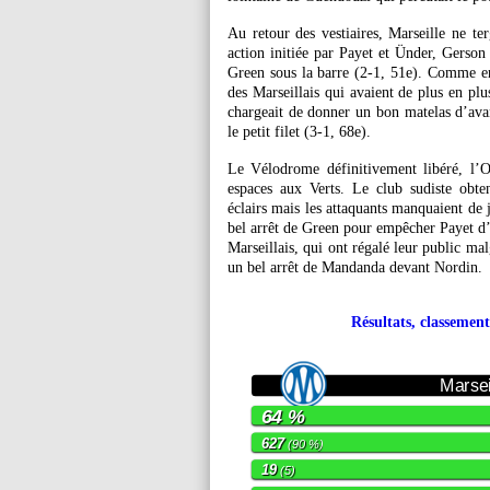
Au retour des vestiaires, Marseille ne ter
action initiée par Payet et Ünder, Gerson 
Green sous la barre (2-1, 51e). Comme en 
des Marseillais qui avaient de plus en plu
chargeait de donner un bon matelas d’ava
le petit filet (3-1, 68e).
Le Vélodrome définitivement libéré, l’OM
espaces aux Verts. Le club sudiste obte
éclairs mais les attaquants manquaient de j
bel arrêt de Green pour empêcher Payet d’e
Marseillais, qui ont régalé leur public ma
un bel arrêt de Mandanda devant Nordin.
Résultats, classement
Marsei
64 %
627
(90 %)
19
(5)