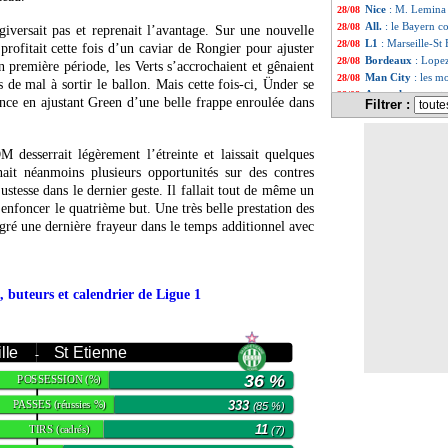
Nice
: M. Lemina 
28/08
All.
: le Bayern c
28/08
giversait pas et reprenait l’avantage. Sur une nouvelle
L1
: Marseille-St
28/08
profitait cette fois d’un caviar de Rongier pour ajuster
Bordeaux
: Lopez
28/08
première période, les Verts s’accrochaient et gênaient
Man City
: les m
28/08
s de mal à sortir le ballon. Mais cette fois-ci, Ünder se
Arsenal
: un matc
28/08
nce en ajustant Green d’une belle frappe enroulée dans
Filtrer :
L1
: Nice 4-0 Bor
28/08
Ajax
: l'espoir D
28/08
PSG
: Wijnaldum
28/08
 desserrait légèrement l’étreinte et laissait quelques
Real
: Odriozola p
28/08
nait néanmoins plusieurs opportunités sur des contres
Nice
: Delort, c'es
28/08
ustesse dans le dernier geste. Il fallait tout de même un
Brest
: Faivre se
28/08
nfoncer le quatrième but. Une très belle prestation des
L2
: Toulouse enc
28/08
lgré une dernière frayeur dans le temps additionnel avec
Man City
: Leipz
28/08
L1
: Nice-Bordea
28/08
Sampdoria
: Rib
28/08
PSG
: avec Messi
28/08
, buteurs et calendrier de Ligue 1
Ang.
: Manchester
28/08
EdF
: Giroud, le
28/08
PSG
: Mbappé, P
28/08
VIDEO
: Donnar
lle
St Etienne
28/08
-
PSG
: Wijnaldum 
28/08
36 %
POSSESSION
(%)
Montpellier
: Re
28/08
Lille
: Botman et 
28/08
PASSES
333
(réussies %)
(85 %)
Man Utd
: Pogba
28/08
TIRS
11
(cadrés)
(7)
Everton
: la Juve
28/08