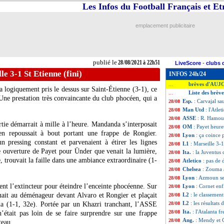
Les Infos du Football Français et E
emplacement publicitaire
publié le
28/08/2021 à 22h51
LiveScore
-
clubs 
le 3-1 St Etienne (fini)
INFOS 24h/24
brèves d'AUJ
...
 logiquement pris le dessus sur Saint-Étienne (3-1), ce
Liste des brèv
...
Une prestation très convaincante du club phocéen, qui a
Esp.
: Carvajal sa
28/08
Man Utd
: l'Atl
28/08
ASSE
: R. Hamoum
28/08
tie démarrait à mille à l’heure. Mandanda s’interposait
OM
: Payet heur
28/08
n repoussait à bout portant une frappe de Rongier.
Lyon
: ça coince 
28/08
n pressing constant et parvenaient à étirer les lignes
L1
: Marseille 3-1
28/08
ue ouverture de Payet pour Ünder que venait la lumière,
Ita.
: la Juventus 
28/08
 trouvait la faille dans une ambiance extraordinaire (1-
Atletico
: pas de 
28/08
Chelsea
: Zouma 
28/08
Lyon
: Azmoun se
28/08
ment l’extincteur pour éteindre l’enceinte phocéenne. Sur
Lyon
: Cornet enf
28/08
ait au déménageur devant Alvaro et Rongier et plaçait
L2
: le classemen
28/08
L2
: les résultats 
a (1-1, 32e). Portée par un Khazri tranchant, l’ASSE
28/08
Ita.
: l'Atalanta f
28/08
’était pas loin de se faire surprendre sur une frappe
Ang.
: Mendy et 
28/08
teau.