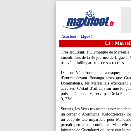
Actu foot
Ligue 1
>
L1 : Marseil
Très séduisant, l’Olympique de Marseille a
samedi, lors de la 4e journée de Ligue 1. 
trouvé la faille par trois de ses recrues.
Dans un Vélodrome plein à craquer, la par
d’entrée devant Bouanga alors que Gree
Dominateurs, les Marseillais exerçaient u
adverses. C’était d’ailleurs sur une long
puisque Guendouzi, servi par De la Fuente,
0, 23e).
Surpris, les Verts trouvaient assez rapide
un corner d’Aouchiche, Kolodziejczak jou
un coup de tête imparable pour Mandand
prenait peu à peu confiance. Mais elle n
lointaine de Guendouzi qui percutait le po