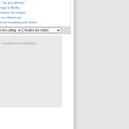
- "un peu affectés"
orrige le Hertha
 Etienne, les compos
 ne s'alarme pas
ots de Guardiola pour Arteta
h affligeant contre City
deaux (fini)
aramy a signé (officiel)
 encense Messi
emplacement publicitaire
rêté à la Fiorentina (off.)
t signé ! (officiel)
 rapproche de Milan
haîne, Nîmes freiné
ig trolle pour Ronaldo
ux, les compos
éry a été proposé
, Bianchi met la pression
 City humilie Arsenal 5-0 !
 message de Deschamps
ochettino répond
umma insulté à Milan !
revient sur son choix
nnes se place pour Laborde
Celik, Létang ferme la porte
 déterminé pour le Real ?
 s'active pour Kean