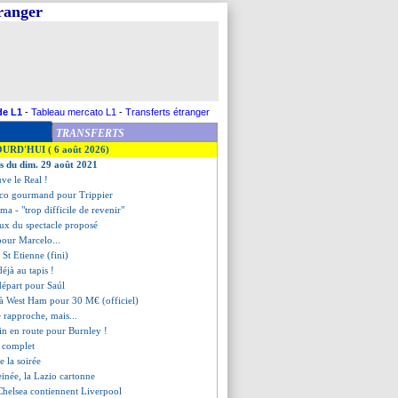
tranger
de L1
-
Tableau mercato L1
-
Transferts étranger
TRANSFERTS
OURD'HUI ( 6 août 2026)
es du dim. 29 août 2021
uve le Real !
etico gourmand pour Trippier
a - "trop difficile de revenir"
eux du spectacle proposé
pour Marcelo...
 St Etienne (fini)
déjà au tapis !
départ pour Saúl
à West Ham pour 30 M€ (officiel)
 rapproche, mais...
in en route pour Burnley !
t complet
de la soirée
reinée, la Lazio cartonne
Chelsea contiennent Liverpool