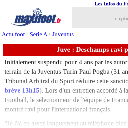
Les Infos du F
07/10
Lyon
: Niakhaté et la réputation de Ch
emplac
07/10
PSG
: Rothen a des doutes sur Zaïre-
>
>
Actu foot
Serie A
Juventus
07/10
Barça
: Gavi de retour après la trêve
Juve : Deschamps ravi 
07/10
Rennes
: M'Vila critique le club
Initialement suspendu pour 4 ans par les autorit
07/10
EdF (Espoirs)
: trois renforts appelés
terrain de la Juventus Turin Paul Pogba (31 ans
Tribunal Arbitral du Sport réduire cette sancti
07/10
Galatasaray
: Jakobs, le Sénégal hauss
brève 13h15
). Lors d'un entretien accordé à 
Football, le sélectionneur de l'équipe de Fran
07/10
Barça
: coup dur pour Ferran Torres
montré ravi pour l'international français.
07/10
EdF
: Mbappé-Deschamps, la théorie
"Je l'ai eu assez longuement au téléphone bi