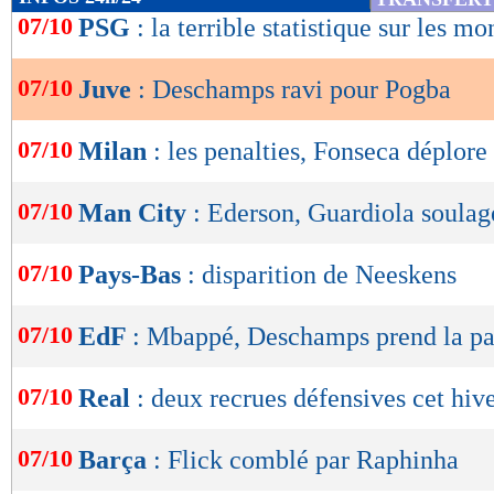
de
07/10
PSG
: la terrible statistique sur les mo
lecture
07/10
Juve
: Deschamps ravi pour Pogba
OK
07/10
Milan
: les penalties, Fonseca déplore
07/10
Man City
: Ederson, Guardiola soulag
07/10
Pays-Bas
: disparition de Neeskens
07/10
EdF
: Mbappé, Deschamps prend la pa
07/10
Real
: deux recrues défensives cet hive
07/10
Barça
: Flick comblé par Raphinha