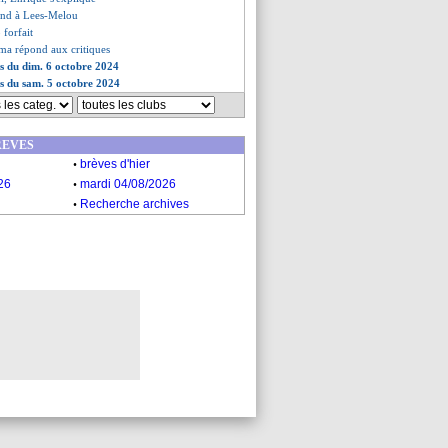
ond à Lees-Melou
forfait
a répond aux critiques
es du dim. 6 octobre 2024
es du sam. 5 octobre 2024
REVES
.
brèves d'hier
.
26
mardi 04/08/2026
.
Recherche archives