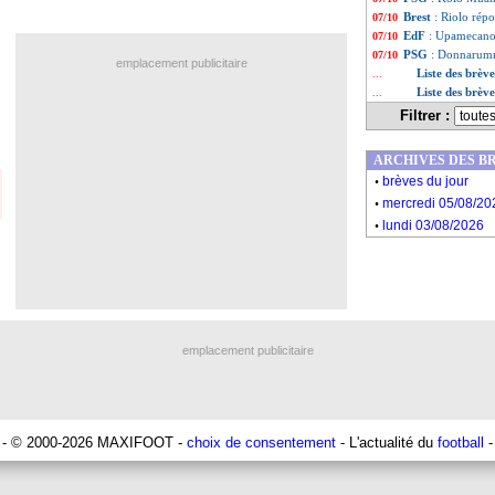
Brest
: Riolo rép
07/10
EdF
: Upamecano 
07/10
PSG
: Donnarumm
07/10
emplacement publicitaire
Liste des brèv
...
Liste des brèv
...
Filtrer :
ARCHIVES DES B
.
brèves du jour
.
mercredi 05/08/20
.
lundi 03/08/2026
emplacement publicitaire
- © 2000-2026 MAXIFOOT -
choix de consentement
- L'actualité du
football
-