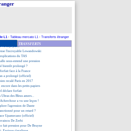
on, Guardiola soulagé
tranger
rition de Neeskens
schamps prend la parole
es défensives cet hiver ?
mblé par Raphinha
ea bluffe déjà Palladino
 des Six Neuf Pirates
ne très longue absence...
de L1
-
Tableau mercato L1
-
Transferts étranger
ours musclé d'Enrique en LdC
TRANSFERTS
é va déjà partir
cense l'incroyable Lewandowski
 explications du TAS
allo sous-entend une pression
é bientôt prolongé ?
forfait face à la France
an a prolongé (officiel)
bien recalé Paris en 2017
 encore dans les petits papiers
el déclare forfait
 Ultras des Bleus amers...
 Acherchour a vu une leçon !
plore l'agression de Dante
anctionné pour un retard ?
ace Upamecano (officiel)
onvaincu De Zerbi
do fait pression pour De Bruyne
, Enrique s'explique