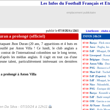
Man City
: Eders
07/10
Les Infos du Football Français et E
Pays-Bas
: dispa
07/10
EdF
: Mbappé, De
07/10
emplacement publicitaire
Real
: deux recru
07/10
Barça
: Flick co
07/10
Fiorentina
: De G
07/10
Lyon
: la version
07/10
publié le
07/10/2024 à 12h11
Real
: Carvajal, u
07/10
LiveScore
-
clubs 
VIDEO
: le disc
07/10
uran a prolongé (officiel)
INFOS 24h/24
Tripolis
: Makélél
07/10
Barça
: Flick en
07/10
attaquant Jhon
Duran
(20 ans, 7 apparitions et 4 buts en
Juve
: Pogba, les
07/10
ouillé par Aston Villa ! Ce lundi, le club anglais a
EdF
: Mbappé, Di
07/10
contrat de l'international colombien sur le long terme,
Liverpool
: Konat
07/10
après les médias anglais. Il s'agit en tout cas d'une
Belgique
: Onana 
07/10
ne talent, particulièrement intéressant ces dernières
Aston Villa
: Dur
07/10
PSG
: Bonucci a 
07/10
Man Utd
: Tuchel
07/10
a prolongé à Aston Villa
EdF (Espoirs)
: T
07/10
EdF
: Mbappé, les
07/10
Nice
: Ndombélé,
07/10
PSG
: Enrique dé
07/10
Barça
: Koundé s
07/10
EdF
: Badé rempl
07/10
OM
: Garcia a c
07/10
Al-Nassr
: Ronal
07/10
n Da Silva - 07/10/24 à 12h11
PSG
: Kolo Muani
07/10