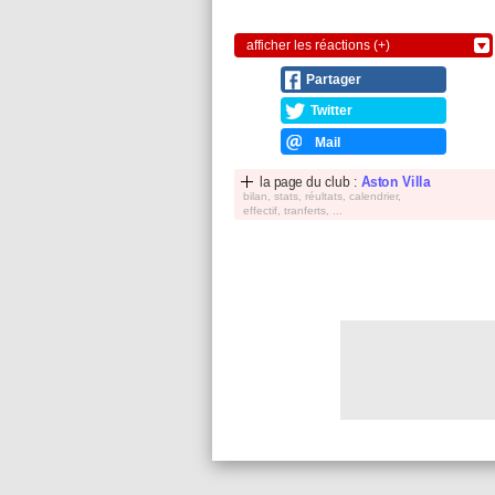
afficher les réactions (+)
Partager
Twitter
Mail
la page du club :
Aston Villa
bilan, stats, réultats, calendrier,
effectif, tranferts, ...