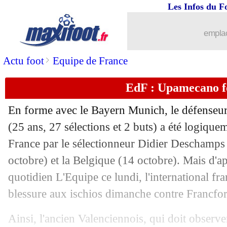
Les Infos du F
07/10
VIDEO
: le discours musclé d'Enriqu
emplac
07/10
Tripolis
: Makélélé va déjà partir
>
Actu foot
Equipe de France
07/10
Barça
: Flick encense l'incroyable L
EdF : Upamecano f
07/10
Juve
: Pogba, les explications du TAS
En forme avec le Bayern Munich, le défenseu
07/10
EdF
: Mbappé, Diallo sous-entend une
(25 ans, 27 sélections et 2 buts) a été logiq
France par le sélectionneur Didier Deschamps 
07/10
Liverpool
: Konaté bientôt prolongé ?
octobre) et la Belgique (14 octobre). Mais d'a
quotidien L'Equipe ce lundi, l'international fra
07/10
Belgique
: Onana forfait face à la Fra
blessure aux ischios dimanche contre Francfor
07/10
Aston Villa
: Duran a prolongé (officie
Ainsi, l'ancien Valenciennois, qui doit observ