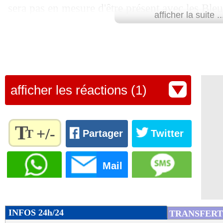
sera pas en mesure d'être présent avec les Ble
07/10
PSG
: Bonucci a bien recalé Paris en 
afficher la suite ..
Pour le moment, le nom du remplaçant d'Upa
07/10
Man Utd
: Tuchel encore dans les peti
France n'a pas fuité.
Lu 6.294 fois
- Damien Da Silva 
07/10
EdF (Espoirs)
: Tel déclare forfait
afficher les réactions (1)
07/10
EdF
: Mbappé, les Ultras des Bleus am
07/10
Nice
: Ndombélé, Acherchour a vu une
T
+/-
T
Partager
Twitter
07/10
PSG
: Enrique déplore l'agression de 
Règlez la
taille du
Mail
07/10
texte
Barça
: Koundé sanctionné pour un re
pour
l'adapter
07/10
EdF
: Badé remplace Upamecano (offi
à vos
INFOS 24h/24
TRANSFERT
préférences