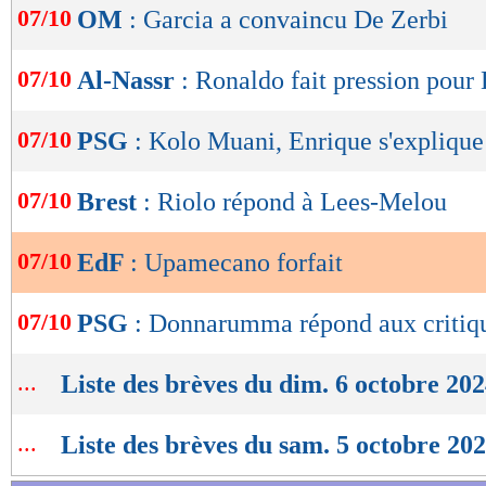
07/10
OM
: Garcia a convaincu De Zerbi
de
lecture
07/10
Al-Nassr
: Ronaldo fait pression pour
OK
07/10
PSG
: Kolo Muani, Enrique s'explique
07/10
Brest
: Riolo répond à Lees-Melou
07/10
EdF
: Upamecano forfait
07/10
PSG
: Donnarumma répond aux critiq
...
Liste des brèves du dim. 6 octobre 20
...
Liste des brèves du sam. 5 octobre 20