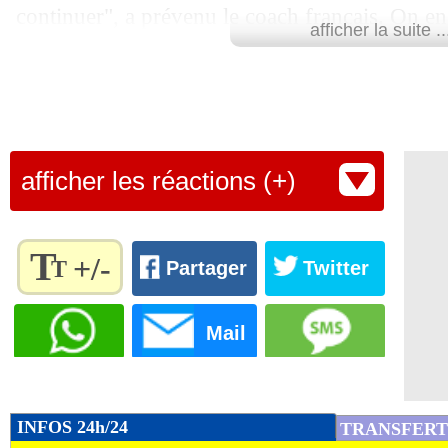
continuer", a prévenu le coach français. On en
afficher la suite ..
gravité de cette blessure, après les examens pas
l'AC Milan.
Lu 16.021 fois
- Alexis Goudlijian
afficher les réactions (+)
T
+/-
T
Partager
Twitter
Règlez la
taille du
Mail
texte
pour
l'adapter
à vos
INFOS 24h/24
TRANSFERT
préférences