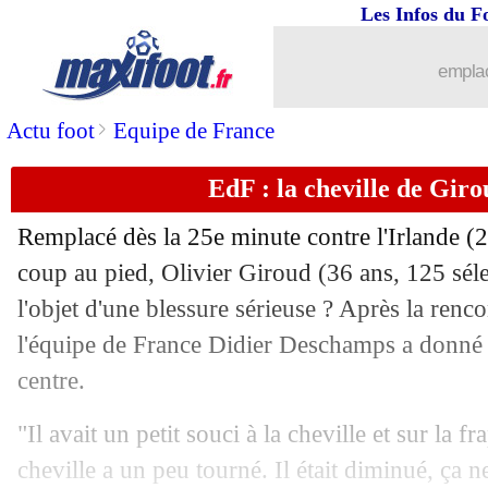
Les Infos du F
emplac
>
Actu foot
Equipe de France
EdF : la cheville de Giro
Remplacé dès la 25e minute contre l'Irlande (2
coup au pied, Olivier Giroud (36 ans, 125 sélec
l'objet d'une blessure sérieuse ? Après la renco
l'équipe de France Didier Deschamps a donné 
centre.
"Il avait un petit souci à la cheville et sur la fra
cheville a un peu tourné. Il était diminué, ça ne