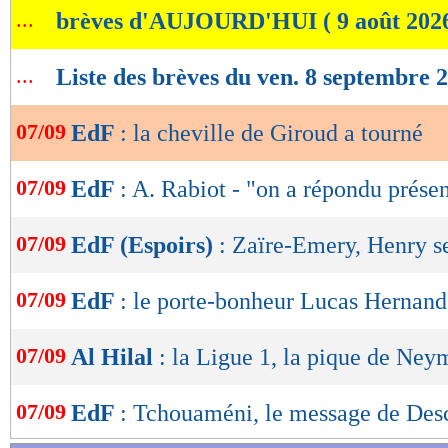
...
brèves d'AUJOURD'HUI ( 9 août 202
de
lecture
...
Liste des brèves du ven. 8 septembre 
OK
07/09
EdF
: la cheville de Giroud a tourné
07/09
EdF
: A. Rabiot - "on a répondu prése
07/09
EdF (Espoirs)
: Zaïre-Emery, Henry se
07/09
EdF
: le porte-bonheur Lucas Hernan
07/09
Al Hilal
: la Ligue 1, la pique de Ney
07/09
EdF
: Tchouaméni, le message de De