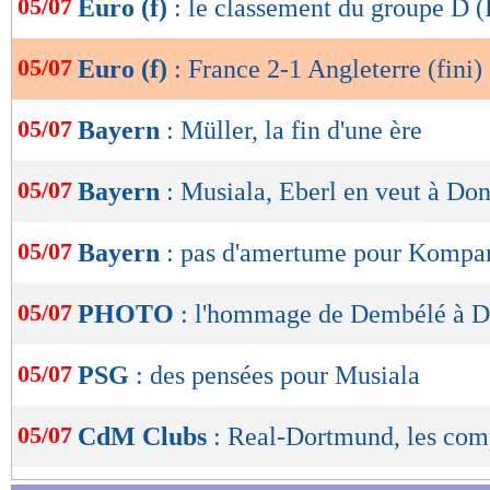
05/07
Euro (f)
: le classement du groupe D (
de
des premières minutes. Malheureusement pour l
lecture
de Geyoro, laquelle fête sa 100e sélection ce j
05/07
Euro (f)
: France 2-1 Angleterre (fini)
OK
tempo pour tranquillement gérer son avantage.
05/07
Bayern
: Müller, la fin d'une ère
finalement réveillées via Walsh, mais bien tro
le match (2-1, 87e).
05/07
Bayern
: Musiala, Eberl en veut à D
Des débuts idéaux dans cet Euro féminin pour
05/07
Bayern
: pas d'amertume pour Kompa
Bonadei, donc. Il y a trois ans, elles avaient ré
carré, avant d'être finalement battues par l'All
05/07
PHOTO
: l'hommage de Dembélé à D
n'auraient sans doute pas pu mieux commencer 
aux championnes en titre. Il faudra confirmer 
05/07
PSG
: des pensées pour Musiala
Pays de Galles, pour éventuellement prendre s
05/07
CdM Clubs
: Real-Dortmund, les co
qu'elles partagent actuellement avec les Pays-