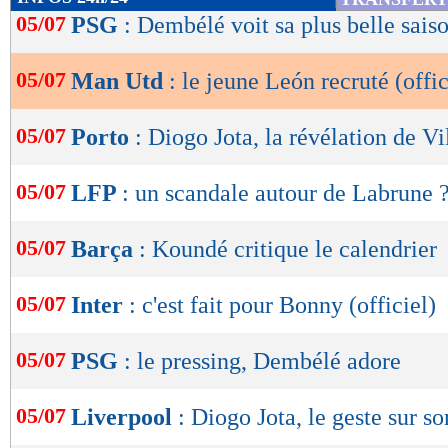
de
05/07
PSG
: Dembélé voit sa plus belle sais
lecture
05/07
Man Utd
: le jeune León recruté (offic
OK
05/07
Porto
: Diogo Jota, la révélation de V
05/07
LFP
: un scandale autour de Labrune 
05/07
Barça
: Koundé critique le calendrier
05/07
Inter
: c'est fait pour Bonny (officiel)
05/07
PSG
: le pressing, Dembélé adore
05/07
Liverpool
: Diogo Jota, le geste sur so