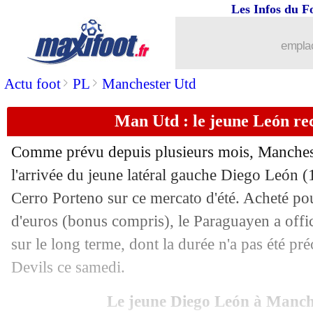
Les Infos du F
05/07
Chelsea
: Gittens débarque pour 60,4 
emplac
05/07
CdM Clubs
: Paris SG-Bayern, les c
>
>
Actu foot
PL
Manchester Utd
05/07
Leverkusen
: Kovar va signer au PSV
Man Utd : le jeune León recr
05/07
Bayern
: Nico Williams, Hoeness sans
Comme prévu depuis plusieurs mois, Manchest
05/07
Benfica
: Renato Sanches retourne au 
l'arrivée du jeune latéral gauche Diego León 
Cerro Porteno sur ce mercato d'été. Acheté po
05/07
Arsenal
: Madueke, les discussions pr
d'euros (bonus compris), le Paraguayen a offic
sur le long terme, dont la durée n'a pas été pr
05/07
Chelsea
: Estevao, Maresca a adoré
Devils ce samedi.
05/07
Barça
: la piste Rashford prend du poi
Le jeune Diego León à Manch