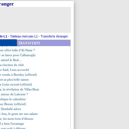
 débarque pour 60,4 M€ (off.)
tranger
is SG-Bayern, les compos
ar va signer au PSV
lliams, Hoeness sans détour
Sanches retourne au PSG (off.)
, les discussions progressent
, Maresca a adoré
Rashford prend du poids
de L1
-
Tableau mercato L1
-
Transferts étranger
bien signé (officiel)
TRANSFERTS
rêt pour Honorat
ne offre folle d'Al-Nassr ?
ay se lance pour Calhanoglu
 attend le Real...
 la réaction du club
de Saïd, Lens accroché
r vendu à Burnley (officiel)
it sa plus belle saison
ne León recruté (officiel)
a, la révélation de Villas-Boas
e autour de Labrune ?
itique le calendrier
pour Bonny (officiel)
g, Dembélé adore
 Jota, le geste sur son salaire
, les mots forts d'Alonso
 a bien l'avantage
 sent prêt à débuter