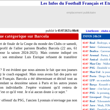
Chelsea
: Gittens
05/07
Les Infos du Football Français et E
CdM Clubs
: Par
05/07
Leverkusen
: Kov
05/07
emplacement publicitaire
Bayern
: Nico Wi
05/07
Benfica
: Renato 
05/07
Arsenal
: Madueke
05/07
Chelsea
: Estevao
05/07
publié le
05/07/2025 à 08h46
Barça
: la piste 
05/07
LiveScore
-
clubs 
Neom
: Galtier a 
05/07
ue catégorique sur Barcola
INFOS 24h/24
Rennes
: un inté
05/07
Real
: Rodrygo, u
05/07
rt de finale de la Coupe du monde des Clubs ce samedi,
Inter
: Galatasar
05/07
ofil de l'ailier parisien
Bradley Barcola
(22 ans, 61
Benfica
: Carreras
05/07
 pour la saison 2024-2025). Mais comme indiqué ces
Arsenal
: Partey,
05/07
et son entraîneur Luis Enrique refusent de transférer
Amical
: doublé 
05/07
Man City
: Walke
05/07
PSG
: Dembélé vo
05/07
 ? Il est évident que nous aimons le fait que nos joueurs
Man Utd
: le jeu
05/07
gi le coach espagnol. Mais nous avons fait des paris sur
Porto
: Diogo Jot
05/07
nt Français. Barcola a été déterminant et décisif tout au
LFP
: un scandal
05/07
pendant sa deuxième saison à Paris et les autres jeunes
Barça
: Koundé cr
05/07
on individuelle. J'espère vraiment qu'il restera de
Inter
: c'est fait 
05/07
est ce qu'il veut. Je n'ai aucun doute à ce sujet."
PSG
: le pressin
05/07
Liverpool
: Diogo
05/07
r offensif du PSG, l'ancien Lyonnais n'envisage pas non
Real
: Tchouaméni
05/07
Juve
: Weah, l'OM
05/07
PSG
: Dembélé se
05/07