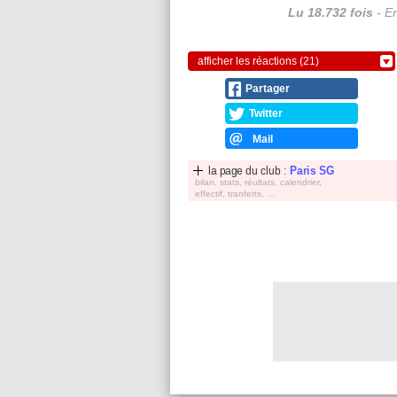
Lu 18.732 fois
- Er
afficher les réactions (21)
Partager
Twitter
Mail
la page du club :
Paris SG
bilan, stats, réultats, calendrier,
effectif, tranferts, ...