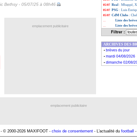
ic Bethsy - 05/07/25 à 08h46
Real
: Mbappé, X
05/07
PSG
: Luis Enriq
05/07
CdM Clubs
: Che
05/07
Liste des brève
...
Liste des brève
...
emplacement publicitaire
Filtrer :
ARCHIVES DES B
.
brèves du jour
.
mardi 04/08/2026
.
dimanche 02/08/2
emplacement publicitaire
- © 2000-2026 MAXIFOOT -
choix de consentement
- L'actualité du
football
-