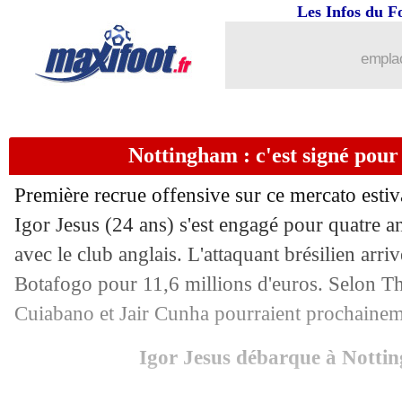
Les Infos du F
05/07
PHOTO
: l'hommage de Dembélé à D
emplac
05/07
PSG
: des pensées pour Musiala
05/07
CdM Clubs
: Real-Dortmund, les co
Nottingham : c'est signé pour 
05/07
PSG
: Doué savoure la revanche
Première recrue offensive sur ce mercato esti
05/07
PSG
: Hakimi choque encore les rése
Igor Jesus (24 ans) s'est engagé pour quatre an
avec le club anglais. L'attaquant brésilien arr
05/07
CdM Clubs
: Paris SG 2-0 Bayern (fin
Botafogo pour 11,6 millions d'euros. Selon The
Cuiabano et Jair Cunha pourraient prochainem
05/07
Euro (f)
: France-Angleterre, les com
Igor Jesus débarque à Notti
05/07
VIDEO
: Doué libère le PSG !