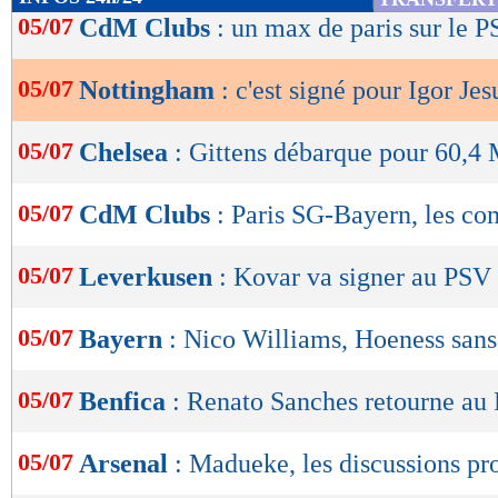
de
05/07
CdM Clubs
: un max de paris sur le P
lecture
05/07
Nottingham
: c'est signé pour Igor Jesu
OK
05/07
Chelsea
: Gittens débarque pour 60,4 
05/07
CdM Clubs
: Paris SG-Bayern, les c
05/07
Leverkusen
: Kovar va signer au PSV
05/07
Bayern
: Nico Williams, Hoeness sans
05/07
Benfica
: Renato Sanches retourne au 
05/07
Arsenal
: Madueke, les discussions pr
Lu 6.608 fois
- Youcef Touaitia 