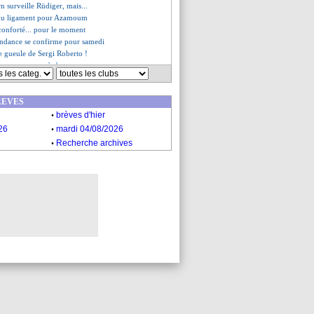
rn surveille Rüdiger, mais...
 du ligament pour Azamoum
onforté... pour le moment
tendance se confirme pour samedi
e gueule de Sergi Roberto !
ma commence à s'agacer
plus d'interdictions de stade
cle le propriétaire !
REVES
utient Koeman et Laporta
.
cussions avec Aurier
brèves d'hier
 - "il faut être réaliste"
.
26
mardi 04/08/2026
es du jeu. 23 septembre 2021
.
Recherche archives
es du mer. 22 septembre 2021