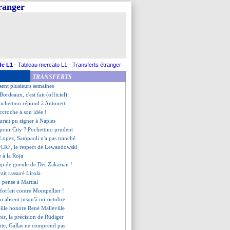
tranger
tour imminent
artonne Diacre
 retour de Rajevac (officiel)
stat de Mourinho en Serie A
me le style Bosz
fensive XXL pour De Ligt ?
sure Gouiri
de L1
-
Tableau mercato L1
-
Transferts étranger
no savoure ses débuts réussis
TRANSFERTS
ppe fort après les incidents
bsent plusieurs semaines
Bordeaux, c'est fait (officiel)
chettino répond à Antonetti
ccroche à son idée !
urait pu signer à Naples
 pour City ? Pochettino prudent
opez, Sampaoli n'a pas tranché
t CR7, le respect de Lewandowski
e à la Roja
oup de gueule de Der Zakarian !
ait rassuré Lirola
e pense à Martial
 forfait contre Montpellier !
o absent jusqu'à mi-octobre
ille honore René Malleville
nir, la précision de Rüdiger
ite, Gallas ne comprend pas