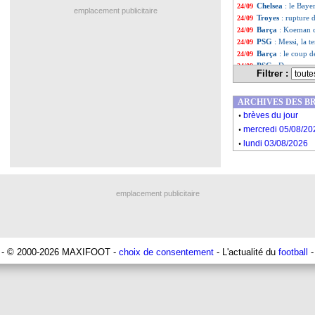
Chelsea
: le Baye
24/09
emplacement publicitaire
Troyes
: rupture
24/09
Barça
: Koeman c
24/09
PSG
: Messi, la 
24/09
Barça
: le coup d
24/09
PSG
: Donnarum
24/09
Filtrer :
L1
: Thiriez veut 
24/09
Derby
: Rooney ta
24/09
ARCHIVES DES B
Barça
: Piqué so
24/09
.
Everton
: des dis
24/09
brèves du jour
.
Barça
: R. Koeman
24/09
mercredi 05/08/20
Liste des brèv
...
.
lundi 03/08/2026
Liste des brèv
...
emplacement publicitaire
- © 2000-2026 MAXIFOOT -
choix de consentement
- L'actualité du
football
-