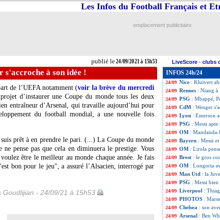
Les Infos du Football Français et E
PSG
: Bernat, re
24/09
Edf (f)
: Thiney c
24/09
Ghana
: le grand
24/09
emplacement publicitaire
Roma
: la belle 
24/09
Lyon
: Slimani ai
24/09
Chelsea
: une of
24/09
Nice
: Galtier ras
24/09
publié le
24/09/2021 à 15h53
LiveScore
-
clubs 
Bayern
: Upameca
24/09
s'accroche à son idée !
INFOS 24h/24
Lens
: le club fra
24/09
Nice
: Kluivert a
24/09
 part de l’UEFA notamment (
voir la brève du mercredi
Rennes
: Niang à 
24/09
 projet d’instaurer une Coupe du monde tous les deux
PSG
: Mbappé, Po
24/09
ien entraîneur d’Arsenal, qui travaille aujourd’hui pour
CdM
: Wenger s'a
24/09
eloppement du football mondial, a une nouvelle fois
Lyon
: Emerson a
24/09
PSG
: Messi apte
24/09
OM
: Mandanda-L
24/09
e suis prêt à en prendre le pari. (...) La Coupe du monde
Bayern
: Messi e
24/09
 ne pense pas que cela en diminuera le prestige. Vous
OM
: Lirola pens
24/09
 voulez être le meilleur au monde chaque année. Je fais
Brest
: le gros c
24/09
'est bon pour le jeu", a assuré l’Alsacien, interrogé par
OM
: Longoria av
24/09
Man Utd
: la Juv
24/09
PSG
: Messi bien
24/09
Liverpool
: Thiag
24/09
s Goudlijian - 24/09/21 à 15h53
PHOTOS
: Marse
24/09
Chelsea
: son ave
24/09
Arsenal
: Ben Wh
24/09