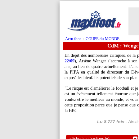
Actu foot
COUPE du MONDE
>
CdM : Wenger 
En dépit des nombreuses critiques, de la
22/09
), Arsène Wenger s’accroche à son
ans, au lieu de quatre actuellement. L’anc
la FIFA en qualité de directeur du Dév
exposé les bienfaits potentiels de son plan.
"Le risque est d'améliorer le football et j
est un événement tellement énorme que je
voulez être le meilleur au monde, et vous
cette proposition parce que je pense que c
la BBC.
Lu 8.727 fois
- Alexi
afficher les réactions (+)