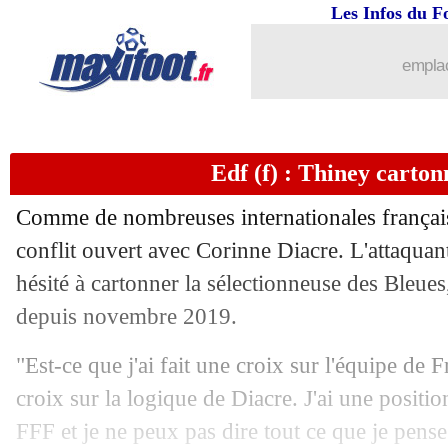
Les Infos du F
...
brèves d'AUJOURD'HUI ( 7 août 202
emplac
...
Liste des brèves du sam. 25 septembr
Edf (f) : Thiney carto
24/09
EdF
: l'Euro, le regret de Camavinga
Comme de nombreuses internationales français
24/09
L2
: le classement provisoire
conflit ouvert avec Corinne Diacre. L'attaquan
hésité à cartonner la sélectionneuse des Bleues
24/09
L2
: les résultats de la soirée
depuis novembre 2019.
24/09
All.
: le Bayern enchaîne à Fürth
"Est-ce que j'ai fait une croix sur l'équipe de F
croix sur la logique de Diacre. J'ai une position
24/09
OM
: les gardiens, Rothen ne croit p
FFF et je ne peux pas dire tout ce que je pense