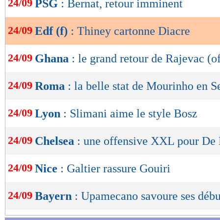
24/09
PSG
: Bernat, retour imminent
de
lecture
24/09
Edf (f)
: Thiney cartonne Diacre
OK
24/09
Ghana
: le grand retour de Rajevac (of
24/09
Roma
: la belle stat de Mourinho en S
24/09
Lyon
: Slimani aime le style Bosz
24/09
Chelsea
: une offensive XXL pour De 
24/09
Nice
: Galtier rassure Gouiri
24/09
Bayern
: Upamecano savoure ses début