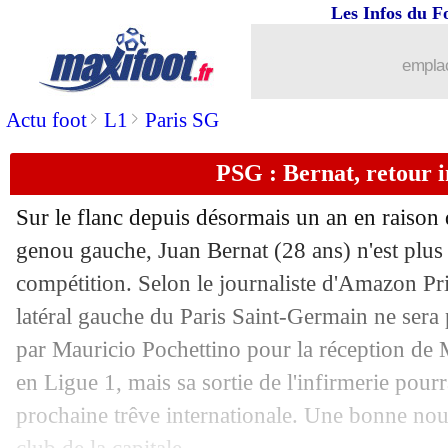
Les Infos du F
emplac
>
>
Actu foot
L1
Paris SG
...
brèves d'AUJOURD'HUI ( 9 août 202
PSG : Bernat, retour 
...
Liste des brèves du sam. 25 septembr
Sur le flanc depuis désormais un an en raison 
24/09
EdF
: l'Euro, le regret de Camavinga
genou gauche, Juan Bernat (28 ans) n'est plus t
compétition. Selon le journaliste d'Amazon Pr
24/09
L2
: le classement provisoire
latéral gauche du Paris Saint-Germain ne sera
par Mauricio Pochettino pour la réception de 
24/09
L2
: les résultats de la soirée
en Ligue 1, mais sa sortie de l'infirmerie pourra
prochaine trêve internationale. Une bonne nou
24/09
All.
: le Bayern enchaîne à Fürth