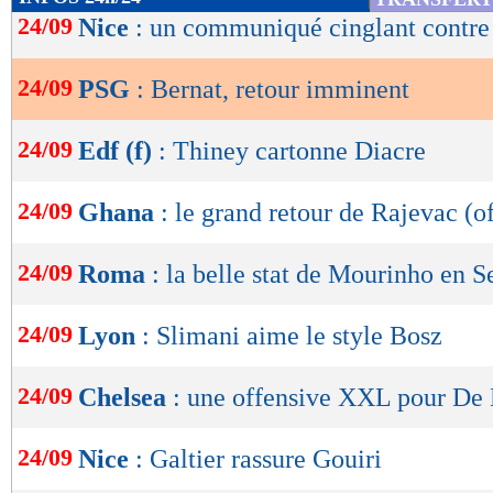
de
24/09
Nice
: un communiqué cinglant contr
lecture
24/09
PSG
: Bernat, retour imminent
OK
24/09
Edf (f)
: Thiney cartonne Diacre
24/09
Ghana
: le grand retour de Rajevac (of
24/09
Roma
: la belle stat de Mourinho en S
24/09
Lyon
: Slimani aime le style Bosz
24/09
Chelsea
: une offensive XXL pour De 
24/09
Nice
: Galtier rassure Gouiri