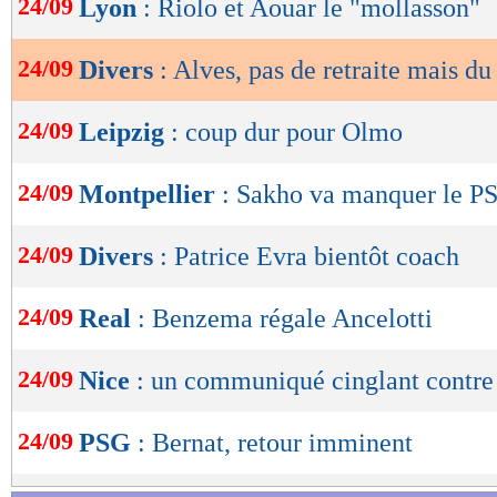
24/09
Lyon
: Riolo et Aouar le "mollasson"
de
lecture
24/09
Divers
: Alves, pas de retraite mais du
OK
24/09
Leipzig
: coup dur pour Olmo
24/09
Montpellier
: Sakho va manquer le P
24/09
Divers
: Patrice Evra bientôt coach
24/09
Real
: Benzema régale Ancelotti
24/09
Nice
: un communiqué cinglant contr
24/09
PSG
: Bernat, retour imminent