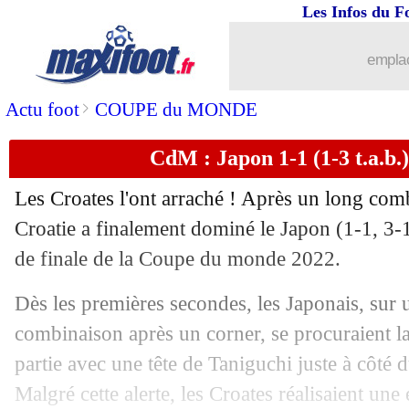
05/12
Brésil
: la pensée de Neymar pour Pel
Les Infos du F
05/12
Brésil
: les célébrations agacent Roy 
emplac
05/12
CdM
: le tableau provisoire des quarts
>
Actu foot
COUPE du MONDE
CdM : Japon 1-1 (1-3 t.a.b.)
05/12
CdM
: Brésil 4-1 Corée du Sud (fini)
Les Croates l'ont arraché ! Après un long comb
05/12
EdF
: Mbappé, l'admiration d'Embolo
Croatie a finalement dominé le Japon (1-1, 3-1 
de finale de la Coupe du monde 2022.
05/12
OM
: Almeria veut aussi Gueye
Dès les premières secondes, les Japonais, sur
05/12
Suisse
: Yakin sait comment gérer CR
combinaison après un corner, se procuraient l
partie avec une tête de Taniguchi juste à côté
05/12
Juve
: des nouvelles de Pogba
Malgré cette alerte, les Croates réalisaient une