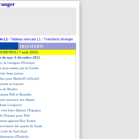
tranger
de L1
-
Tableau mercato L1
-
Transferts étranger
TRANSFERTS
OURD'HUI ( 7 août 2026)
es du mar. 6 décembre 2022
ies, la consigne d'Enrique
ne sous-estime pas la Croatie
ento beau joueur
t fini pour Bierhoff (officiel)
conte sa frayeur
gue de Modric
omme Pelé et Ronaldo
ento annonce son départ
élicite Livakovic
 veut faire déjouer l'Espagne
 de Neymar pour Pelé
rations agacent Roy Keane
 provisoire des quarts de finale
 Corée du Sud (fini)
admiration d'Embolo