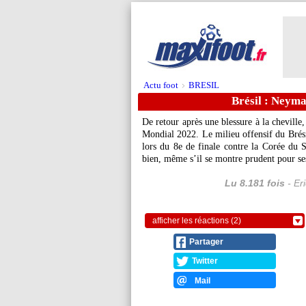
Actu foot
BRESIL
>
Brésil : Neym
De retour après une blessure à la chevill
Mondial 2022. Le milieu offensif du Brésil
lors du 8e de finale contre la Corée du S
bien, même s’il se montre prudent pour ses
Lu 8.181 fois
- Er
afficher les réactions (2)
Partager
Twitter
Mail