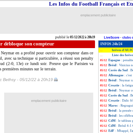
Les Infos du Football Français et E
emplacement publicitaire
publié le
05/12/2022 à 20h19
LiveScore
-
clubs 
ar débloque son compteur
INFOS 24h/24
brèves d'AUJ
...
e, Neymar en a profité pour ouvrir son compteur dans ce
Liste des brèv
...
, avec sa technique si particulière, a réussi son penalty
Espagne
: penalt
05/12
ud (2-0, 13e) ce lundi soir. Preuve que le Parisien va
Brésil
: Vinicius 
05/12
 premières minutes sur le terrain.
Corée du Sud
: B
05/12
Allemagne
: c'es
05/12
ic Bethsy - 05/12/22 à 20h19
Brésil
: Neymar ra
05/12
Croatie
: la fati
05/12
Brésil
: Neymar c
05/12
Corée du Sud
: B
05/12
Croatie
: Dalic f
emplacement publicitaire
05/12
Maroc
: Regragui
05/12
Brésil
: la pensée
05/12
Brésil
: les céléb
05/12
CdM
: le tableau
05/12
CdM
: Brésil 4-1
05/12
EdF
: Mbappé, l'
05/12