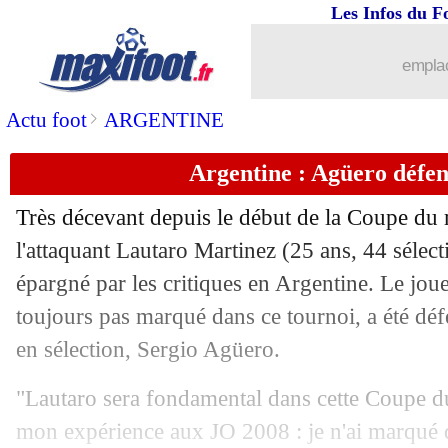
05/12
CdM
: Brésil 4-1 Corée du Sud (fini)
Les Infos du F
05/12
EdF
: Mbappé, l'admiration d'Embolo
emplac
05/12
OM
: Almeria veut aussi Gueye
>
Actu foot
ARGENTINE
Argentine : Agüero défe
05/12
Suisse
: Yakin sait comment gérer CR
Très décevant depuis le début de la Coupe du
05/12
Juve
: des nouvelles de Pogba
l'attaquant Lautaro Martinez (25 ans, 44 sélecti
épargné par les critiques en Argentine. Le joue
05/12
VIDEO
: Tite danse avec ses joueurs !
toujours pas marqué dans ce tournoi, a été dé
05/12
Brésil
: Neymar débloque son compte
en sélection, Sergio Agüero.
"Lautaro sera fondamental dans cette Coupe d
05/12
PHOTOS
: la classe de Moriyasu avec
mon expérience aux JO 2008 : je n'ai marqué qu