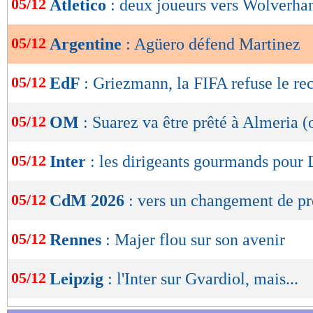
05/12
Atletico
: deux joueurs vers Wolverha
de
lecture
05/12
Argentine
: Agüero défend Martinez
OK
05/12
EdF
: Griezmann, la FIFA refuse le re
05/12
OM
: Suarez va être prêté à Almeria (o
05/12
Inter
: les dirigeants gourmands pour
05/12
CdM 2026
: vers un changement de 
05/12
Rennes
: Majer flou sur son avenir
05/12
Leipzig
: l'Inter sur Gvardiol, mais...