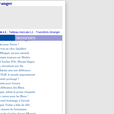
, le bel hommage de Cash
tranger
: Renard courtisé par deux pays
pressionné par les Bleus
e coup de gueule de Bento
atie, les compos
o, Santos n'a pas aimé...
oi des 8es
tur, Lewandowski en réflexion
de L1
-
Tableau mercato L1
-
Transferts étranger
, Hakimi explique son choix
TRANSFERTS
o, Marca persiste et signe !
lai pour Textor !
 voit un choc équilibré
e Mbappé, aucune amende
ompte toujours sur Modric
 Soulier d'Or, Morata blague
y réconforte son fils
Hakimi sent une différence
 l'EdF, le monde impressionné
entôt prolongé ?
nsiste pour Gerson
 célébration des Bleus
ppé, même la presse s'inquiète
n carton pour les Bleus !
 rend hommage à Giroud
ppé, Foden a hâte du défi
 le charme de Griezmann
 monde s'incline devant Mbappé