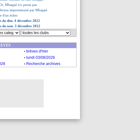
d'Or, Mbappé n'y pense pas
derson impressionné par Mbappé
le d'un échec
es du dim. 4 décembre 2022
es du sam. 3 décembre 2022
REVES
.
brèves d'hier
.
lundi 03/08/2026
.
026
Recherche archives