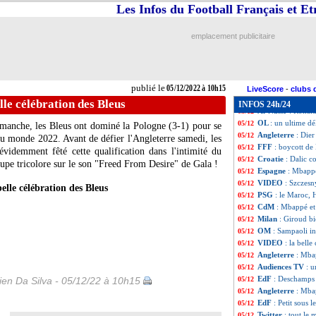
Pologne
: Mbappé
05/12
Les Infos du Football Français et E
Arabie saoudite
05/12
EdF
: Juninho im
05/12
emplacement publicitaire
Corée du Sud
: l
05/12
CdM
: Japon-Cro
05/12
Portugal
: Ronald
05/12
CdM
: Mbappé, r
05/12
publié le
05/12/2022 à 10h15
Pologne
: son fu
05/12
LiveScore
-
clubs 
Maroc
: Espagne
05/12
le célébration des Bleus
INFOS 24h/24
Al-Nassr
: Ronald
05/12
OL
: un ultime dé
05/12
imanche, les Bleus ont dominé la Pologne (3-1) pour se
Angleterre
: Dier
05/12
du monde 2022. Avant de défier l'Angleterre samedi, les
FFF
: boycott d
05/12
idemment fêté cette qualification dans l'intimité du
Croatie
: Dalic c
05/12
oupe tricolore sur le son "Freed From Desire" de Gala !
Espagne
: Mbappé
05/12
VIDEO
: Szczesn
05/12
elle célébration des Bleus
PSG
: le Maroc, 
05/12
CdM
: Mbappé et
05/12
Milan
: Giroud bi
05/12
OM
: Sampaoli i
05/12
VIDEO
: la belle
05/12
Angleterre
: Mba
05/12
Audiences TV
: u
05/12
EdF
: Deschamps
en Da Silva - 05/12/22 à 10h15
05/12
Angleterre
: Mba
05/12
EdF
: Petit sous
05/12
Twitter
: tout le
05/12