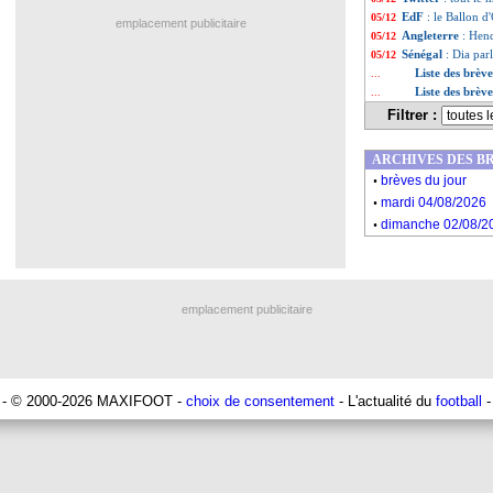
EdF
: le Ballon 
05/12
emplacement publicitaire
Angleterre
: Hen
05/12
Sénégal
: Dia par
05/12
Liste des brèv
...
Liste des brèv
...
Filtrer :
ARCHIVES DES B
.
brèves du jour
.
mardi 04/08/2026
.
dimanche 02/08/2
emplacement publicitaire
- © 2000-2026 MAXIFOOT -
choix de consentement
- L'actualité du
football
-