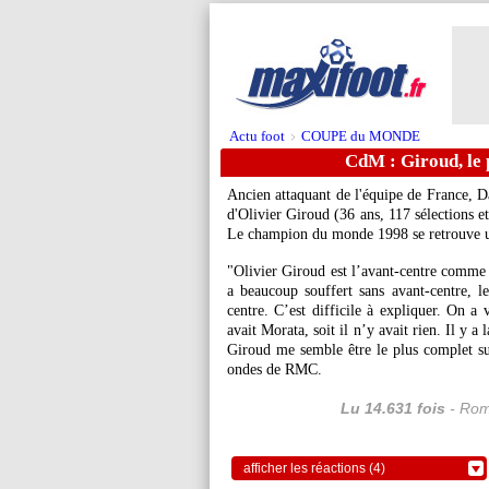
Actu foot
COUPE du MONDE
>
CdM : Giroud, le 
Ancien attaquant de l'équipe de France, Da
d'Olivier Giroud (36 ans, 117 sélections 
Le champion du monde 1998 se retrouve u
"Olivier Giroud est l’avant-centre comme
a beaucoup souffert sans avant-centre, le
centre. C’est difficile à expliquer. On a 
avait Morata, soit il n’y avait rien. Il y a 
Giroud me semble être le plus complet sur
ondes de RMC.
Lu 14.631 fois
- Rom
afficher les réactions (4)