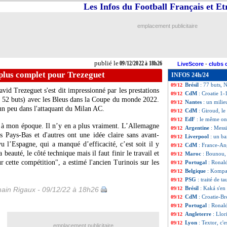
Les Infos du Football Français et E
Lille
: Zedadka pr
09/12
Brésil
: les penal
09/12
VIDEO
: le Brési
09/12
emplacement publicitaire
CdM
: le triste 
09/12
Brésil
: T. Silva n
09/12
PHOTO
: la dét
09/12
Croatie
: la fiert
09/12
publié le
09/12/2022 à 18h26
LiveScore
-
clubs 
VIDEO
: les lar
09/12
plus complet pour Trezeguet
INFOS 24h/24
CdM
: Pays-Bas-
09/12
Brésil
: 77 buts, 
09/12
vid Trezeguet s'est dit impressionné par les prestations
CdM
: Croatie 1-1
09/12
et 52 buts) avec les Bleus dans la Coupe du monde 2022.
Nantes
: un milie
09/12
n peu dans l'attaquant du Milan AC.
CdM
: Giroud, l
09/12
EdF
: le même on
09/12
 à mon époque. Il n’y en a plus vraiment. L’Allemagne
Argentine
: Mess
09/12
s Pays-Bas et d'autres ont une idée claire sans avant-
Liverpool
: un ba
09/12
vu l’Espagne, qui a manqué d’efficacité, c’est soit il y
CdM
: France-An
09/12
la beauté, le côté technique mais il faut finir le travail et
Maroc
: Bounou, 
09/12
 cette compétition", a estimé l'ancien Turinois sur les
Portugal
: Ronal
09/12
Belgique
: Kompa
09/12
PSG
: traité de 
09/12
Brésil
: Kaká s'en
ain Rigaux - 09/12/22 à 18h26
09/12
CdM
: Croatie-Br
09/12
Portugal
: Ronal
09/12
Angleterre
: Llor
09/12
Lyon
: Textor, c'
09/12
emplacement publicitaire