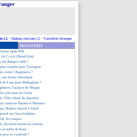
tranger
êté à Auxerre (officiel)
ties, Ferdinand épingle Neymar
l dehors, les Argentins exultent
record des joueurs du PSG...
e se fait pas d'illusions
resse de Marquinhos
é de Dalic
de L1
-
Tableau mercato L1
-
Transferts étranger
mes de Neymar
TRANSFERTS
Argentine, les compos
Neymar égale Pelé
 (4-2 t.a.b.) Brésil (fini)
u des Rangers ciblé !
e plus complet pour Trezeguet
ze contre l'Angleterre ?
i, une forme étincelante
il de 6 ans pour Bellingham ?
gleterre, l'analyse de Wenger
les jolis mots de Lloris
do, Félix refuse de répondre
ny remercie Hazard et Martinez
taupe, Rothen répond à Vahid
 prend aux fans brésiliens
ésil, les compos
do, Ancelotti monte au créneau
is se méfie de Kane
est pour ce vendredi ?