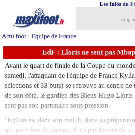
09/12
CdM
: France-Angleterre, l'analyse d
Les Infos du F
09/12
Maroc
: Bounou, les jolis mots de Llo
emplac
09/12
Portugal
: Ronaldo, Félix refuse de r
>
Actu foot
Equipe de France
EdF : Lloris ne sent pas Mbap
09/12
Belgique
: Kompany remercie Hazard 
Avant le quart de finale de la Coupe du monde
09/12
PSG
: traité de taupe, Rothen répond 
samedi, l'attaquant de l'équipe de France Kyl
sélections et 33 buts) se retrouve au centre de 
09/12
Brésil
: Kaká s'en prend aux fans brési
de son côté, le gardien des Bleus Hugo Lloris 
09/12
CdM
: Croatie-Brésil, les compos
sent pas son partenaire sous pression.
"Kylian est dans son match, dans sa préparation
09/12
Portugal
: Ronaldo, Ancelotti monte 
qui peut être dit autour. Il n'a pas besoin de ça.