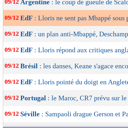
09/12
Argentine
: le coup de gueule de Scal
de
lecture
09/12
EdF
: Lloris ne sent pas Mbappé sous 
OK
09/12
EdF
: un plan anti-Mbappé, Deschamp
09/12
EdF
: Lloris répond aux critiques angl
09/12
Brésil
: les danses, Keane s'agace enco
09/12
EdF
: Lloris pointé du doigt en Anglet
09/12
Portugal
: le Maroc, CR7 prévu sur le
09/12
Séville
: Sampaoli drague Gerson et P